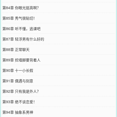
第84章 你眼光挺高啊？
第85章 秀气很贴切！
第86章 听不懂，逃课吧
第87章 轻浮男有什么好的
第88章 正常聊天
第89章 挖墙脚要背着人
第90章 十一小长假
第91章 偶遇与刻意
第92章 只有我是外人？
第93章 绝不谈恋爱！
第94章 抽象系男神