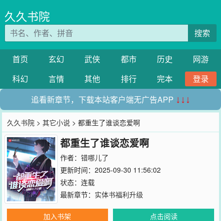
久久书院
搜索
首页
玄幻
武侠
都市
历史
网游
科幻
言情
其他
排行
完本
登录
追看新章节，下载本站客户端无广告APP
↓↓↓
久久书院
>
其它小说
> 都重生了谁谈恋爱啊
都重生了谁谈恋爱啊
作者：
错哪儿了
更新时间：2025-09-30 11:56:02
状态：连载
最新章节：
实体书福利升级
加入书架
点击阅读