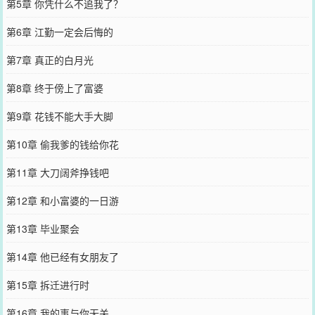
第5章 你凭什么不追我了？
第6章 江勤一定会后悔的
第7章 真正的白月光
第8章 终于傍上了富婆
第9章 花钱不能大手大脚
第10章 偷我爹的钱给你花
第11章 大刀阔斧挣钱吧
第12章 和小富婆的一日游
第13章 毕业聚会
第14章 他已经有女朋友了
第15章 拆迁进行时
第16章 我的事与你无关