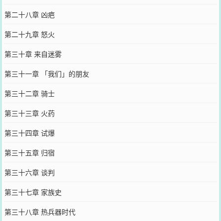
第二十八章 凶疤
第二十九章 怒火
第三十章 来自迷雾
第三十一章 「我们」的朋友
第三十二章 骑士
第三十三章 火药
第三十四章 试爆
第三十五章 归宿
第三十六章 谈判
第三十七章 家族史
第三十八章 热兵器时代