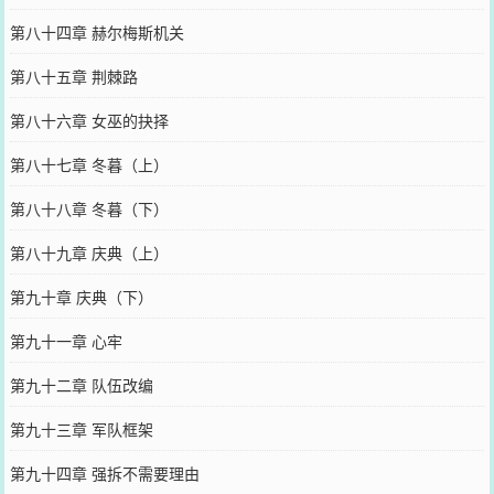
第八十四章 赫尔梅斯机关
第八十五章 荆棘路
第八十六章 女巫的抉择
第八十七章 冬暮（上）
第八十八章 冬暮（下）
第八十九章 庆典（上）
第九十章 庆典（下）
第九十一章 心牢
第九十二章 队伍改编
第九十三章 军队框架
第九十四章 强拆不需要理由