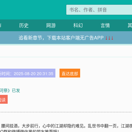
市
历史
网游
科幻
言情
追看新章节，下载本站客户端无广告APP
↓↓↓
时间：2025-08-20 20:31:35
直达底部
河祭》已发
阅读
，腰间挂酒，大步前行，心中的江湖却隐约难见。乱世书中翻一页，江湖
QQ群和微博微信里的朋友推荐哦！