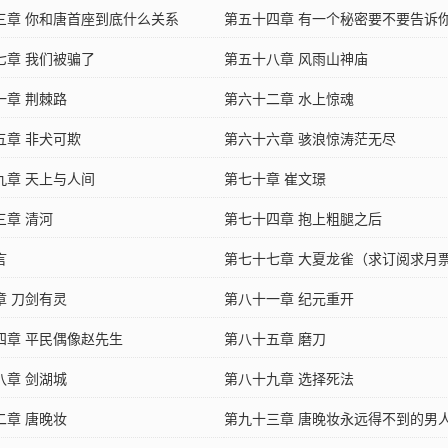
三章 你和唐首座到底什么关系
第五十四章 有一个秘密要不要告诉
七章 我们被骗了
第五十八章 风雨山神庙
一章 荆棘路
第六十二章 水上惊魂
五章 非犬可欺
第六十六章 骇浪惊涛茫无尽
九章 天上与人间
第七十章 崔文璟
三章 清河
第七十四章 抱上粗腿之后
言
第七十七章 大夏龙雀（求订阅求月
章 刀剑有灵
第八十一章 纪元重开
四章 平民偶像赵先生
第八十五章 磨刀
八章 剑湖城
第八十九章 选择死法
二章 唐晚妆
第九十三章 唐晚妆永远得不到的男