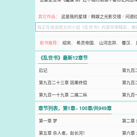
其它作品：
这是我的星球
/
韩娱之光影交错
/
问道
新书推荐：
绍宋
、
希灵帝国
、
山河志异
、
覆汉
、
《乱世书》最新12章节
后记
第九百
第九百二十三章 因果终偿
第九百
第九百一十九章 二擒二纵
第九百
章节列表，第1章~ 100章/共949章
第一章 梦
第二章
第五章 杀人者，赵长河！
第六章