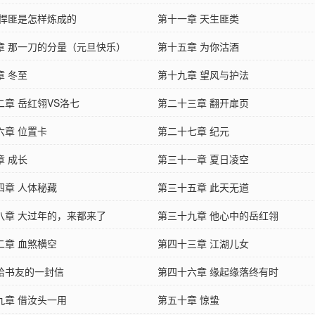
 悍匪是怎样炼成的
第十一章 天生匪类
章 那一刀的分量（元旦快乐）
第十五章 为你沽酒
章 冬至
第十九章 望风与护法
二章 岳红翎VS洛七
第二十三章 翻开扉页
六章 位置卡
第二十七章 纪元
章 成长
第三十一章 夏日凌空
四章 人体秘藏
第三十五章 此天无道
八章 大过年的，来都来了
第三十九章 他心中的岳红翎
二章 血煞横空
第四十三章 江湖儿女
给书友的一封信
第四十六章 缘起缘落终有时
九章 借汝头一用
第五十章 惊蛰