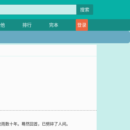
搜索
其他
排行
完本
登录
夜雨数十年。蓦然回首，已劈碎了人间。