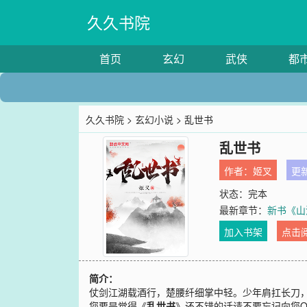
久久书院
首页
玄幻
武侠
都
久久书院
>
玄幻小说
> 乱世书
乱世书
作者：
姬叉
更新
状态：完本
最新章节：
新书《山
加入书架
点击
简介：
仗剑江湖载酒行，楚腰纤细掌中轻。少年肩扛长刀
您要是觉得《
乱世书
》还不错的话请不要忘记向您