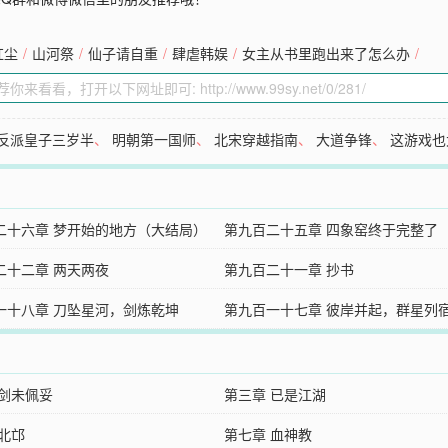
红尘
/
山河祭
/
仙子请自重
/
肆虐韩娱
/
女主从书里跑出来了怎么办
/
反派皇子三岁半
、
明朝第一国师
、
北宋穿越指南
、
大道争锋
、
这游戏也
二十六章 梦开始的地方（大结局）
第九百二十五章 四象窑终于完整了
二十二章 两天两夜
第九百二十一章 抄书
一十八章 刀坠星河，剑炼乾坤
第九百一十七章 彼岸并起，群星列
 剑未佩妥
第三章 已是江湖
 北邙
第七章 血神教