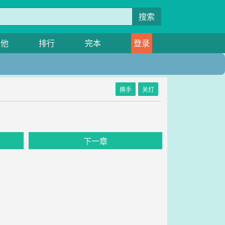
搜索
其他
排行
完本
登录
换手
关灯
下一章