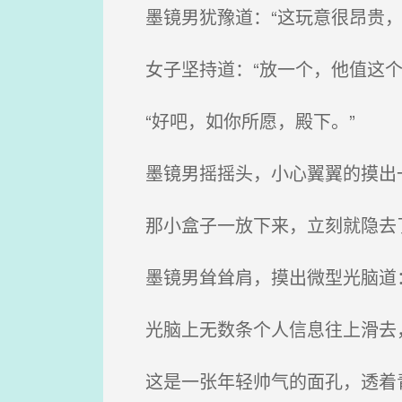
墨镜男犹豫道：“这玩意很昂贵，
女子坚持道：“放一个，他值这个
“好吧，如你所愿，殿下。”
墨镜男摇摇头，小心翼翼的摸出一
那小盒子一放下来，立刻就隐去
墨镜男耸耸肩，摸出微型光脑道：
光脑上无数条个人信息往上滑去
这是一张年轻帅气的面孔，透着