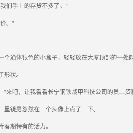
我们手上的存货不多了。”
价。”
个通体银色的小盒子，轻轻放在大厦顶部的一处
了形状。
“来吧，让我看看长宁钢铁战甲科技公司的员工资料
，墨镜男忽然在一个头像上点了一下。
青春期特有的活力。