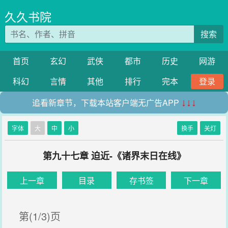
久久书院
搜索
首页
玄幻
武侠
都市
历史
网游
科幻
言情
其他
排行
完本
登录
追看新章节，下载本站客户端无广告APP
↓↓↓
字体
大
中
小
换手
关灯
第九十七章 迫近-《诸界末日在线》
上一章
目录
存书签
下一章
第(1/3)页