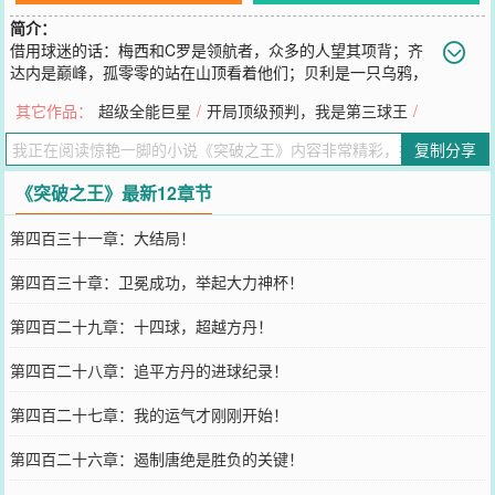
简介：
借用球迷的话：梅西和C罗是领航者，众多的人望其项背；齐
达内是巅峰，孤零零的站在山顶看着他们；贝利是一只乌鸦，
飞在空中一览众山小；马拉多纳是神，在云端戏谑；罗纳尔多是外星
其它作品：
超级全能巨星
/
开局顶级预判，我是第三球王
/
人，地球在他的脚下；唐绝是征服者，将他们创造的记录一一踩在脚
下。带着一部超级电脑，唐绝从公元3000年，穿越到公元2001年。站
复制分享
在足球世界之巅，不是他的终极目标，他要将前人的辉煌记录，一一
改写在自己名下。突破是他最锐利的武器，强悍意志是他获胜的法
《突破之王》最新12章节
宝！--突破之王
您要是觉得《
突破之王
》还不错的话请不要忘记向您QQ群和微博微信
第四百三十一章：大结局！
里的朋友推荐哦！
第四百三十章：卫冕成功，举起大力神杯！
第四百二十九章：十四球，超越方丹！
第四百二十八章：追平方丹的进球纪录！
第四百二十七章：我的运气才刚刚开始！
第四百二十六章：遏制唐绝是胜负的关键！