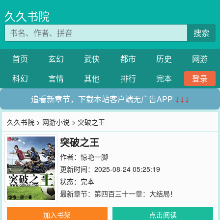
久久书院
搜索
首页
玄幻
武侠
都市
历史
网游
科幻
言情
其他
排行
完本
登录
追看新章节，下载本站客户端无广告APP
↓↓↓
久久书院
>
网游小说
> 突破之王
突破之王
作者：
惊艳一脚
更新时间：2025-08-24 05:25:19
状态：完本
最新章节：
第四百三十一章：大结局！
加入书架
点击阅读