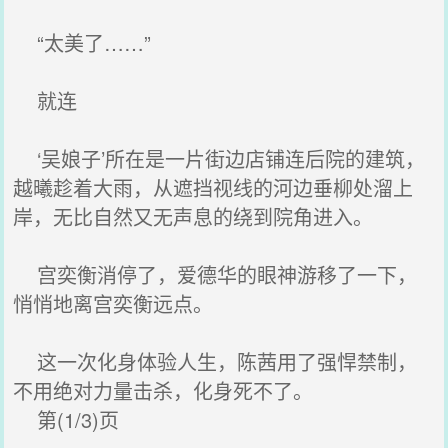
“太美了……”
就连
‘吴娘子’所在是一片街边店铺连后院的建筑，
越曦趁着大雨，从遮挡视线的河边垂柳处溜上
岸，无比自然又无声息的绕到院角进入。
宫奕衡消停了，爱德华的眼神游移了一下，
悄悄地离宫奕衡远点。
这一次化身体验人生，陈茜用了强悍禁制，
不用绝对力量击杀，化身死不了。
第(1/3)页