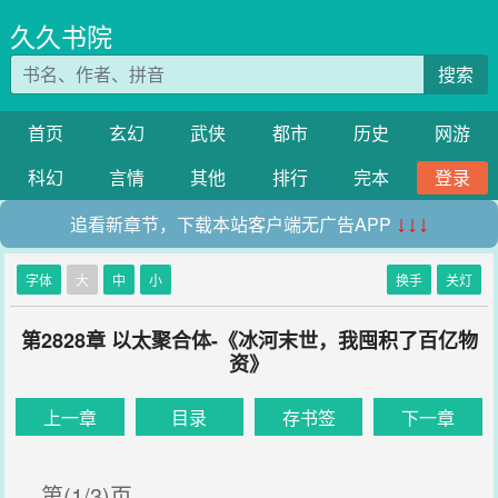
久久书院
搜索
首页
玄幻
武侠
都市
历史
网游
科幻
言情
其他
排行
完本
登录
追看新章节，下载本站客户端无广告APP
↓↓↓
字体
大
中
小
换手
关灯
第2828章 以太聚合体-《冰河末世，我囤积了百亿物
资》
上一章
目录
存书签
下一章
第(1/3)页