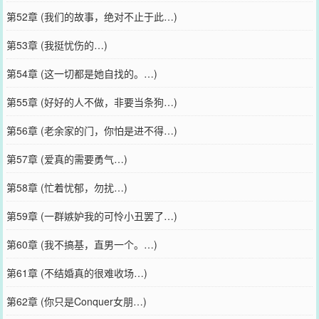
第52章 (我们的故事，绝对不止于此…)
第53章 (我挺忧伤的…)
第54章 (这一切都是她自找的。…)
第55章 (好好的人不做，非要当条狗…)
第56章 (老余家的门，你怕是进不得…)
第57章 (爱真的需要勇气…)
第58章 (忙着忧郁，勿扰…)
第59章 (一群嫉妒我的可怜小丑罢了…)
第60章 (我不搞基，直男一个。…)
第61章 (不结婚真的很难收场…)
第62章 (你只是Conquer女朋…)