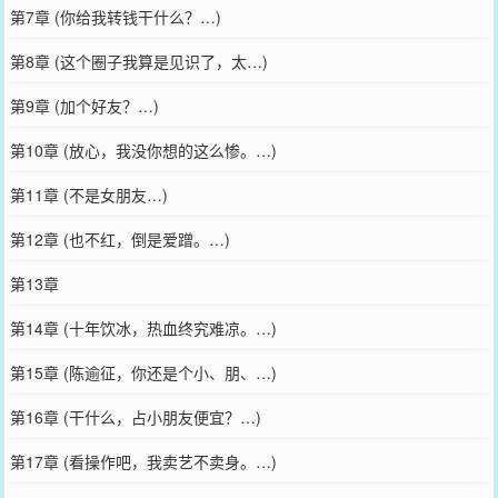
第7章 (你给我转钱干什么？…)
第8章 (这个圈子我算是见识了，太…)
第9章 (加个好友？…)
第10章 (放心，我没你想的这么惨。…)
第11章 (不是女朋友…)
第12章 (也不红，倒是爱蹭。…)
第13章
第14章 (十年饮冰，热血终究难凉。…)
第15章 (陈逾征，你还是个小、朋、…)
第16章 (干什么，占小朋友便宜？…)
第17章 (看操作吧，我卖艺不卖身。…)