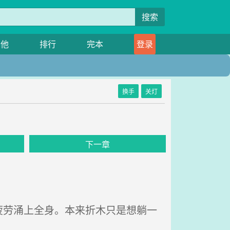
搜索
其他
排行
完本
登录
换手
关灯
下一章
劳涌上全身。本来折木只是想躺一