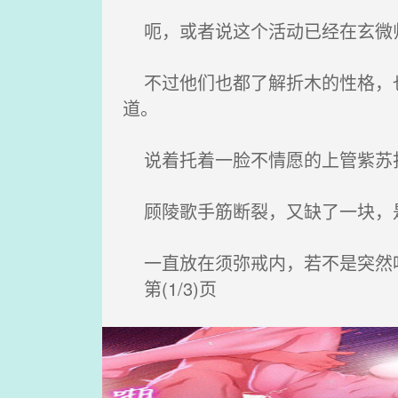
呃，或者说这个活动已经在玄微师
不过他们也都了解折木的性格，也
道。
说着托着一脸不情愿的上管紫苏
顾陵歌手筋断裂，又缺了一块，是
一直放在须弥戒内，若不是突然
第(1/3)页