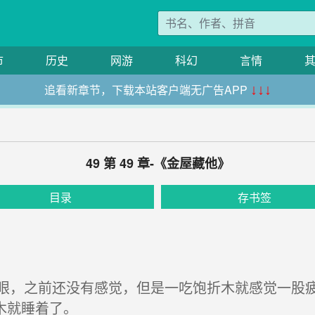
市
历史
网游
科幻
言情
追看新章节，下载本站客户端无广告APP
↓↓↓
49 第 49 章-《金屋藏他》
目录
存书签
，之前还没有感觉，但是一吃饱折木就感觉一股疲
木就睡着了。