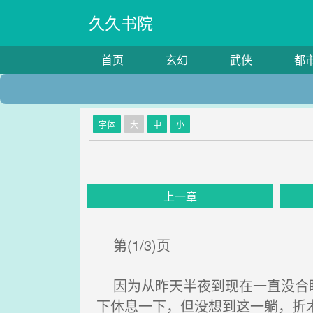
久久书院
首页
玄幻
武侠
都
字体
大
中
小
上一章
第(1/3)页
因为从昨天半夜到现在一直没合眼
下休息一下，但没想到这一躺，折