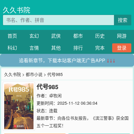
久久书院
搜索
首页
玄幻
武侠
都市
历史
网游
科幻
言情
其他
排行
完本
登录
追看新章节，下载本站客户端无广告APP
↓↓↓
久久书院
>
都市小说
> 代号985
代号985
作者：
卓牧闲
更新时间：2025-11-12 06:36:04
状态：连载
最新章节：
向各位书友报告，《滨江警事》获全国
五个一工程奖！