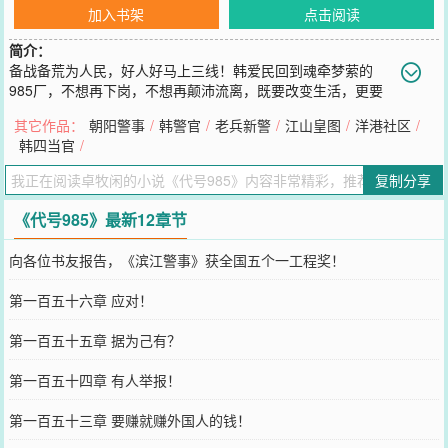
加入书架
点击阅读
简介：
备战备荒为人民，好人好马上三线！韩爱民回到魂牵梦萦的
985厂，不想再下岗，不想再颠沛流离，既要改变生活，更要
改变人生。PS：本书又名《重生1987》，无比精彩，带您回到激情燃
其它作品：
朝阳警事
/
韩警官
/
老兵新警
/
江山皇图
/
洋港社区
/
烧的岁月。
韩四当官
/
您要是觉得《
代号985
》还不错的话请不要忘记向您QQ群和微博微信
里的朋友推荐哦！
复制分享
《代号985》最新12章节
向各位书友报告，《滨江警事》获全国五个一工程奖！
第一百五十六章 应对！
第一百五十五章 据为己有？
第一百五十四章 有人举报！
第一百五十三章 要赚就赚外国人的钱！