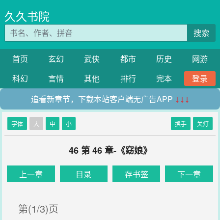
久久书院
搜索
首页
玄幻
武侠
都市
历史
网游
科幻
言情
其他
排行
完本
登录
追看新章节，下载本站客户端无广告APP
↓↓↓
字体
大
中
小
换手
关灯
46 第 46 章-《窈娘》
上一章
目录
存书签
下一章
第(1/3)页