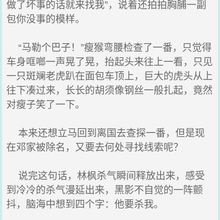
做了坏事的话就来找我”，说着还拍拍胸脯一副
包你没事的模样。
“马勒个巴子！”瘦猴弯腰检查了一番，只觉得
车身哐啷一声晃了晃，抬起头来往上一看，只见
一只斑斓老虎趴在面包车顶上，巨大的虎头从上
往下凑过来，长长的胡须像钢丝一般扎起，竟然
对瘦子笑了一下。
本来还想立马回到离国去查探一番，但是现
在邓家被除名，又要去何处寻找线索呢？
说完这句话，林枫杀气瞬间释放出来，感受
到冷冷的杀气漫延出来，黑影不自觉的一阵颤
抖，脑海中想到四个字：他要杀我。