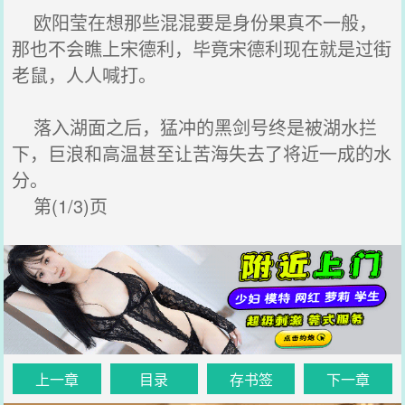
欧阳莹在想那些混混要是身份果真不一般，
那也不会瞧上宋德利，毕竟宋德利现在就是过街
老鼠，人人喊打。
落入湖面之后，猛冲的黑剑号终是被湖水拦
下，巨浪和高温甚至让苦海失去了将近一成的水
分。
第(1/3)页
上一章
目录
存书签
下一章