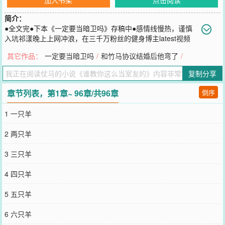
简介：
●全文完●下本《一定要当暗卫吗》存稿中●感情线慢热，谨慎
入坑祁漾晚上上网冲浪，在三千万粉丝的健身博主latest视频
下面评论。[根本不敢想象和你亲嘴doi会有多爽。]评完倒头就睡，第
其它作品：
一定要当暗卫吗
/
和竹马协议结婚后他弯了
/
二天手机炸了。从来没回复过任何人的高冷博主在他下面回复。[我就
敢，胆小鬼。]-祁漾，江城大学大三学生，美院一枝花，一张脸漂亮得
复制分享
整个江大人尽皆知，一手骚画也骚得互联网人尽皆知。他在d站直播画
画，账号“小羊早点睡”粉丝两百万，直播风格以说骚话画骚画闻名。
章节列表，第1章~ 96章/共96章
倒序
但祁漾在学校装得很人模狗样，人设主打的就是清澈愚蠢大学生，上
课约饭画画，和五个室友“相敬如宾”。除了偶尔会被他对床荷尔蒙爆
1 一只羊
炸的室友陆京迟冲击的晚上偷偷流鼻血以外，没有任何意外。陆京
迟，物院的金疙瘩，当年以江城理科第一739的高分考入江大天体物
2 两只羊
理专业，至今都是整个江大的传奇，而且这哥们身高一米九二，帅得
人神共愤，衬衫扣子永远系到最上面，妥妥禁欲天菜。祁漾弯的像蚊
3 三只羊
香，平时没事都绕着陆京迟走，陆京迟一看就是直男，他才一百多
斤，扛不住陆京迟一拳。结果老天很有眼，某次包裹拿错，他一沓18x
4 四只羊
耽美骚画被陆京迟撞破，脸都没了。之后他躲人躲得更勤快了，后来
干脆打算搬出寝室，正好也方便他直播。说走就走。谁知道他离开那
5 五只羊
天，192的陆京迟把他堵在宿舍。嗓音冷淡的问他：“不是想和我亲嘴
吗？跑什么？”祁漾：“？”-祁漾在d站大小号都被扒，吃瓜网友整理了
6 六只羊
他在latest评论区留过的骚话。[一天之内睡不到博主引爆全江城。][我