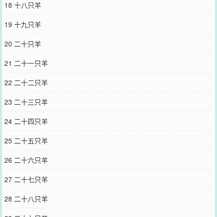
18 十八只羊
怀：“？”……萧应怀知道身边出了叛徒，他不动声色下了一盘大棋，
只等宫变当天拿宋渐杀鸡儆猴。结果宋渐兵行险招，没让他抓到半点
19 十九只羊
把柄。这之后萧应怀安插了很多人监视他的暗卫，但报回来的消息都
是：“陛下，宋大人在您寝宫的梁子上睡着了，还让人送了张毯子。”
20 二十只羊
“陛下，宋大人又去御厨那偷糕点去了。”“陛下，宋大人说……说什么
这破班一天都上不下去了。”萧应怀：“……”再到后来。“陛下！宋大人
21 二十一只羊
调戏礼部侍郎被扣了！”萧应怀两眼一黑。咬牙切齿：“把人给我带回
来。”-暗卫这活一点都不好做，吃不饱穿不暖，二十四小时待命还天
22 二十二只羊
天睡房梁，宋俭顶着两个大黑眼圈，天天暗骂萧应怀狗皇帝。后来萧
应怀良心发现，说要满足他一个愿望。宋俭背着手乖乖道：“能不睡房
23 二十三只羊
梁吗？我、我睡姿不好，容易掉下去。”萧应怀慢悠悠笑了声：“允
了。”当晚宋俭就被捆上了龙床。萧应怀轻轻勾着他的衣带，嗓音低
24 二十四只羊
沉：“暗卫大人好腰。”宋俭：“？？？”-宋俭：能不当暗卫吗？萧应
怀：可以当皇后。穿越后从心腹变成心腹大患了捏:)
25 二十五只羊
您要是觉得《
谁教你这么当室友的
》还不错的话请不要忘记向您QQ群
和微博微信里的朋友推荐哦！
26 二十六只羊
27 二十七只羊
28 二十八只羊