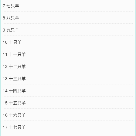
的嘴天生就长在他胸上，到底要我说几遍？？][家里管得严，先欠你一
7 七只羊
对龙凤胎][道德在哪里？下限在哪里？地址在哪里？微信在哪里？]
[late老师，你知道的，我从小就没有老婆][长大后，乡愁是一部小小的
8 八只羊
手机，老公在里面，我在外面]……两百万粉博主“小羊早点睡”全网社
死，粉丝狂欢，本人失踪。后来，latest粉丝破四千万，从不露脸也不
9 九只羊
回复的latest开了场福利直播。镜头前，身材高大的latest怀里抱着一
个穿白T恤的漂亮男生。他叫了声：“咩咩。”男生脸色通红的和大家打
10 十只羊
招呼：“大家好……我是小羊早点睡。”全网地震。
*Wehavereliedontheoryfortoolong,andthistimeIwanttofollowmyheart.
11 十一只羊
我们依赖于理论太久了，这次我想遵循本心*文案写于2023.8.11，vb
粉见已存档，均有记录*高亮提示：极端gk极端sk雷点多的读者慎重入
12 十二只羊
坑下本尝口古耽甜饼，专栏第一本《一定要当暗卫吗》，存稿中，喜
欢的宝宝点点收藏，啵啵宋俭x萧应怀承乾三年，新帝萧应怀设天察
13 十三只羊
司，其暗卫首领宋渐执掌宫禁刺探情报，权柄之大骇人听闻。没人见
过天察司暗卫的模样，他们一身龙纹夜服来去无踪，就像萧应怀沉寂
14 十四只羊
的影子。承乾六年宫变，前朝遗老勾结宗室篡位，即刻就要被天察司
暗卫斩杀于朝前。关键时刻，金銮殿顶上哐的掉下来一个人，一身龙
15 十五只羊
纹夜服的暗卫不偏不倚砸在了萧应怀怀中。殿中惊声：“护驾！护
驾！！”刚穿来的宋俭望着眼前的男人，满眸惊恐：“？？？”啊？？？
16 十六只羊
护什么？？？？-宋俭穿越了，刚穿来就砸在了当今圣上怀里，有没有
刺杀的嫌疑另说，关键是他办事不力，按照天察司的规矩，他得去领
17 十七只羊
三十道鞭子。宋俭跪在御书房里，吓得脸色煞白。萧应怀问他：“你可
认罚？”宋俭抖得筛糠一样，半晌憋出来一句：“不、不认行吗？”萧应