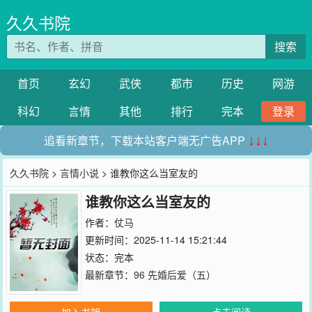
久久书院
搜索
首页
玄幻
武侠
都市
历史
网游
科幻
言情
其他
排行
完本
登录
追看新章节，下载本站客户端无广告APP
↓↓↓
久久书院
>
言情小说
> 谁教你这么当室友的
谁教你这么当室友的
作者：
仗马
更新时间：2025-11-14 15:21:44
状态：完本
最新章节：
96 先婚后爱（五）
加入书架
点击阅读