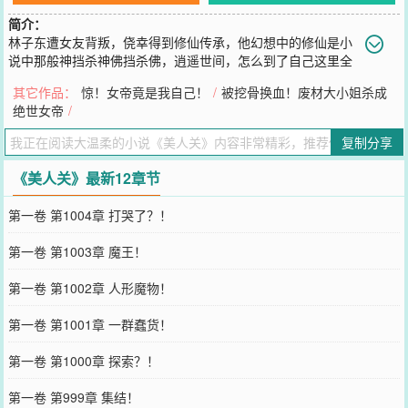
简介：
林子东遭女友背叛，侥幸得到修仙传承，他幻想中的修仙是小
说中那般神挡杀神佛挡杀佛，逍遥世间，怎么到了自己这里全
是美人关？
其它作品：
惊！女帝竟是我自己！
/
被挖骨换血！废材大小姐杀成
您要是觉得《
美人关
》还不错的话请不要忘记向您QQ群和微博微信里
绝世女帝
/
的朋友推荐哦！
复制分享
《美人关》最新12章节
第一卷 第1004章 打哭了？！
第一卷 第1003章 魔王！
第一卷 第1002章 人形魔物！
第一卷 第1001章 一群蠢货！
第一卷 第1000章 探索？！
第一卷 第999章 集结！