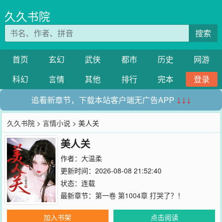
久久书院
搜索
首页
玄幻
武侠
都市
历史
网游
科幻
言情
其他
排行
完本
登录
追看新章节，下载本站客户端无广告APP
↓↓↓
久久书院
>
言情小说
> 美人关
美人关
作者：
大温柔
更新时间：2026-08-08 21:52:40
状态：连载
最新章节：
第一卷 第1004章 打哭了？！
加入书架
点击阅读