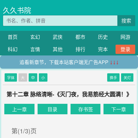
久久书院
搜索
首页
玄幻
武侠
都市
历史
网游
科幻
言情
其他
排行
完本
登录
追看新章节，下载本站客户端无广告APP
↓↓↓
字体
大
中
小
换手
关灯
第十二章 脉络清晰-《灭门夜，我易筋经大圆满！》
上一章
目录
存书签
下一章
第(1/3)页