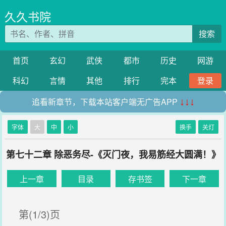
久久书院
搜索
首页
玄幻
武侠
都市
历史
网游
科幻
言情
其他
排行
完本
登录
追看新章节，下载本站客户端无广告APP
↓↓↓
字体
大
中
小
换手
关灯
第七十二章 除恶务尽-《灭门夜，我易筋经大圆满！》
上一章
目录
存书签
下一章
第(1/3)页