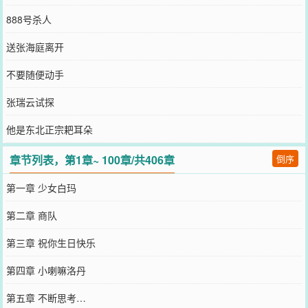
888号杀人
送张海庭离开
不要随便动手
张瑞云试探
他是东北正宗耙耳朵
章节列表，第1章~ 100章/共406章
倒序
第一章 少女白玛
第二章 商队
第三章 祝你生日快乐
第四章 小喇嘛洛丹
第五章 不断思考…