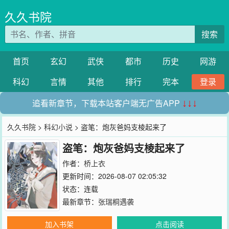
久久书院
搜索
首页
玄幻
武侠
都市
历史
网游
科幻
言情
其他
排行
完本
登录
追看新章节，下载本站客户端无广告APP
↓↓↓
久久书院
>
科幻小说
> 盗笔：炮灰爸妈支棱起来了
盗笔：炮灰爸妈支棱起来了
作者：
桥上衣
更新时间：2026-08-07 02:05:32
状态：连载
最新章节：
张瑞桐遇袭
加入书架
点击阅读