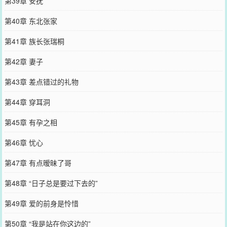
第39章 安抚
第40章 东北张家
第41章 族长张瑞桐
第42章 妻子
第43章 差点错过的礼物
第44章 穿耳洞
第45章 有孕之相
第46章 忧心
第47章 有点暧昧了哥
第48章 “日子总是要过下去的”
第49章 爱的前身是怜惜
第50章 “我是站在你这边的”