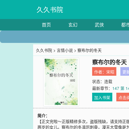
久久书院
首页
玄幻
武侠
都
久久书院
>
言情小说
> 察布尔的冬天
察布尔的冬天
作者：
宋昭
更新
状态：连载
最新章节：
147 第 1
加入书架
点击
简介：
【正文完啦～正版精修多次，盗版残缺，请支持正版
两岁的女儿。察布尔的冬凛厉刺骨，漫天大雪像是