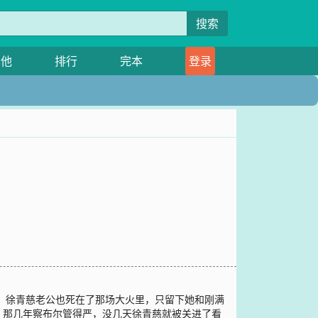
搜索
其他
排行
完本
登录
净，徐青慈老公也死在了那场大火里，只留下她和刚满
。那几年察布尔管得严，没几天徐青慈就被关进了看