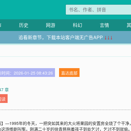
市
历史
网游
科幻
言情
追看新章节，下载本站客户端无广告APP
↓↓↓
时间：2026-01-25 08:43:26
直达底部
47 章
阅读
】—1995年的冬天，一把突如其来的大火将果园的安置房全烧了个干
为这场惨剧叫冤，刚满二十岁的徐青慈拖着孩子到处乞讨，乞讨不到就偷