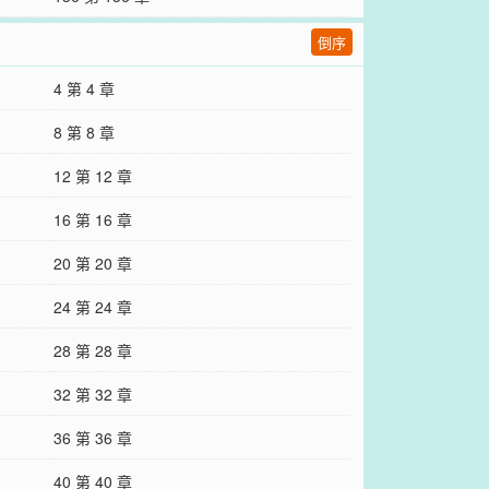
倒序
4 第 4 章
8 第 8 章
12 第 12 章
16 第 16 章
20 第 20 章
24 第 24 章
28 第 28 章
32 第 32 章
36 第 36 章
40 第 40 章