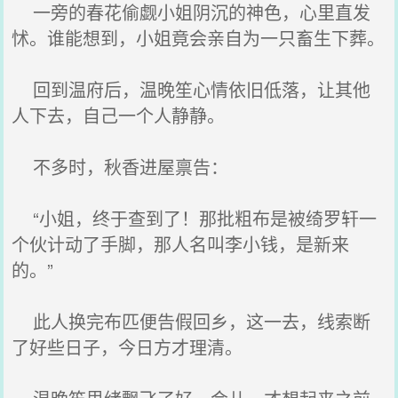
一旁的春花偷觑小姐阴沉的神色，心里直发
怵。谁能想到，小姐竟会亲自为一只畜生下葬。
回到温府后，温晚笙心情依旧低落，让其他
人下去，自己一个人静静。
不多时，秋香进屋禀告：
“小姐，终于查到了！那批粗布是被绮罗轩一
个伙计动了手脚，那人名叫李小钱，是新来
的。”
此人换完布匹便告假回乡，这一去，线索断
了好些日子，今日方才理清。