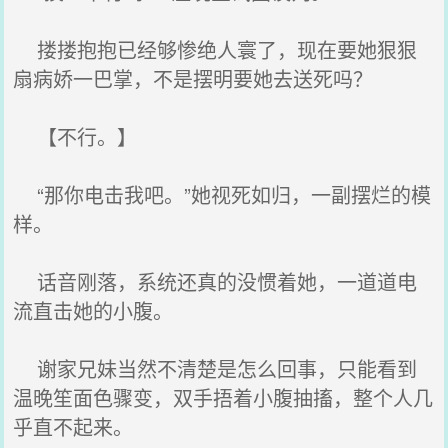
搂搂抱抱已经够惨绝人寰了，现在要她狠狠
扇病娇一巴掌，不是摆明要她去送死吗？
【不行。】
“那你电击我吧。”她视死如归，一副摆烂的模
样。
话音刚落，系统还真的没惯着她，一道道电
流直击她的小腹。
谢家兄妹当然不清楚是怎么回事，只能看到
温晚笙面色骤变，双手捂着小腹抽搐，整个人几
乎直不起来。