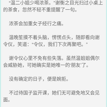
“温二小姐少喝浓茶。”谢衡之目光扫过小桌上
的茶食，忽然不轻不重提醒了一句。
浓茶会加重女子经行之痛。
温晚笙摸不着头脑，愣愣点头，随即看向谢
令仪，笑道：“令仪，我们下次再聚吧。”
谢令仪心里不免有些失落。虽然温姐姐偶尔
会威胁她，可她确实是她唯一的‘朋友’了。
没有确定的日子，便是婉拒。
不过待国子监开课，她们无可避免地又会见
面。