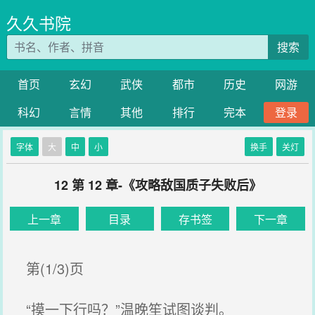
久久书院
搜索
首页
玄幻
武侠
都市
历史
网游
科幻
言情
其他
排行
完本
登录
字体
大
中
小
换手
关灯
12 第 12 章-《攻略敌国质子失败后》
上一章
目录
存书签
下一章
第(1/3)页
“摸一下行吗？”温晚笙试图谈判。