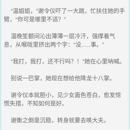
“温姐姐，”谢令仪吓了一大跳，忙扶住她的手
臂，“你可是哪里不适？”
温晚笙额间沁出薄薄一层冷汗，强撑着气
息，从喉咙里挤出两个字：“没…..事。”
“我打，我打，还不行吗？！”她在心里呐喊。
别说一巴掌，她现在想给他降龙十八掌。
谢令仪本就胆小，见少女面色苍白，愈发惊
慌失措，不知如何是好。
谢衡之倒是沉稳，转身就要去唤大夫。