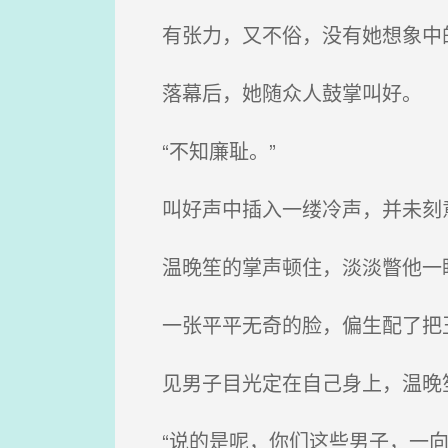
有张力，又不俗，没有她想象中
落幕后，她随众人鼓掌叫好。
“不知廉耻。”
叫好声中插入一缕冷声，并未刻
温晚笙的掌声顿住，淡淡瞥他一
一张平平无奇的脸，偏生配了把
见男子目光定在自己身上，温晚
“说的是呢，你们这些男子，一向不