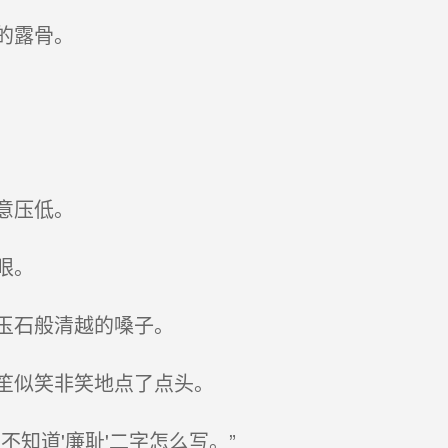
的露骨。
意压低。
眼。
玉石般清越的嗓子。
笙似笑非笑地点了点头。
知道'廉耻'二字怎么写。”