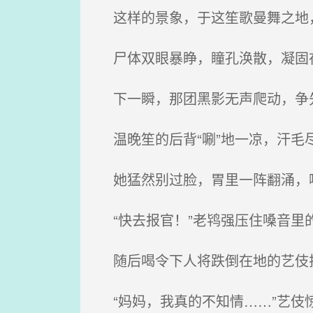
这样的景象，于这笙歌曼舞之地
尸体双眼暴睁，瞳孔涣散，凝固在
下一瞬，那团黑影无声爬动，争
温晚笙的后背“唰”地一凉，汗毛
她猛然别过脸，胃里一阵翻涌，
“快去报官！”老鸨强压住嗓音里
随后喝令下人将跌倒在地的艺伎扶
“妈妈，我真的不知情……”艺伎