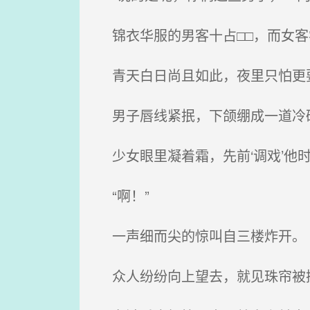
锦衣华服的男客十占□□，而女客
青天白日尚且如此，夜里只怕更要
男子唇线紧抿，下颌绷成一道冷
少女眼里凝着霜，先前‘调戏’他
“啊！”
一声细而尖的惊叫自三楼炸开。
众人纷纷向上望去，就见珠帘被撞