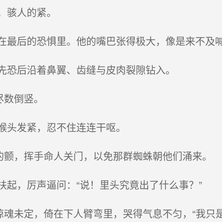
，骇人的紧。
最后的恐惧里。他的嘴巴张得极大，像是来不及
先恐后沿着鼻翼、齿缝与皮肉裂隙钻入。
尽数倒竖。
喉头发紧，忍不住连连干呕。
的颤，挥手命人关门，以免那群蜘蛛朝他们涌来。
起，厉声逼问：“说！里头究竟出了什么事？”
惊魂未定，倚在下人臂弯里，哭得气息不匀，“我只