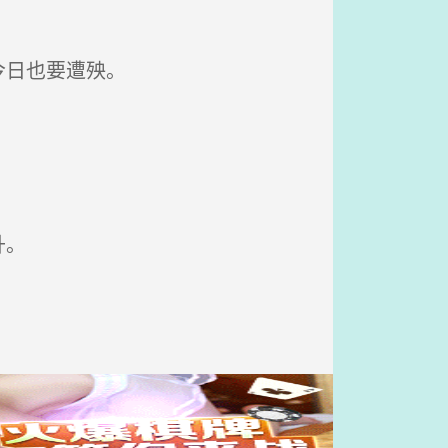
今日也要遭殃。
。
升。