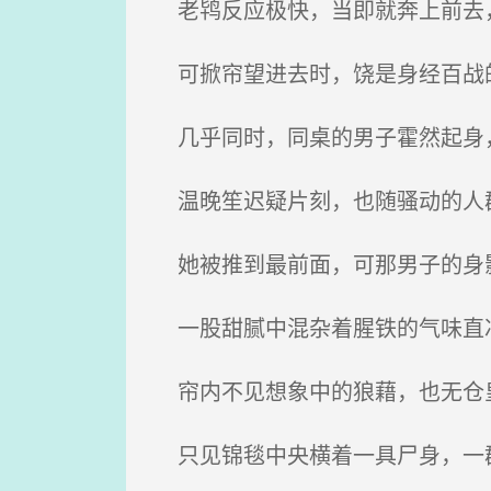
老鸨反应极快，当即就奔上前去
可掀帘望进去时，饶是身经百战
几乎同时，同桌的男子霍然起身
温晚笙迟疑片刻，也随骚动的人
她被推到最前面，可那男子的身
一股甜腻中混杂着腥铁的气味直
帘内不见想象中的狼藉，也无仓
只见锦毯中央横着一具尸身，一