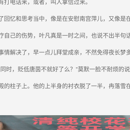
有打电话来，或者，叫人拿信过来。
回忆和思考当中，像是在安慰南宫萍儿，又像是
自己的伤势，叶凡真是一时之间，也说不出半句
情解决了，早一点儿拜堂成亲，不然免得夜长梦
同时，贬低唐茵不就好了么？”莫默一脸不耐烦的说
的柱子上。他的上半身的衬衣脱了一半，冉落雪在