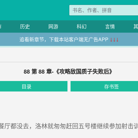
市
历史
网游
科幻
言情
追看新章节，下载本站客户端无广告APP
↓↓↓
88 第 88 章-《攻略敌国质子失败后》
目录
存书签
厅都没去，洛林就匆匆赶回五号楼继续参加射击