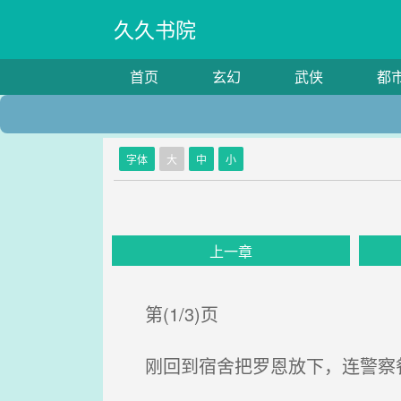
久久书院
首页
玄幻
武侠
都
字体
大
中
小
上一章
第(1/3)页
刚回到宿舍把罗恩放下，连警察餐