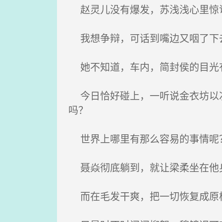
赵灵儿没有爆发，苏浅浅心里惊
我想争辩，可话到嘴边又咽了下去
她不知道，车内，简封侯的目光有
今日恰好碰上，一听说金衣坊以次
吗？
世界上哪里有那么容易的事情呢？
聂焱彻底躺到，就让梁柔坐在他身
而在毛发干爽，把一切恢复成原样