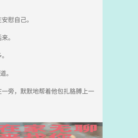
在安慰自己。
话来。
多。
道。
一旁，默默地帮着他包扎胳膊上一