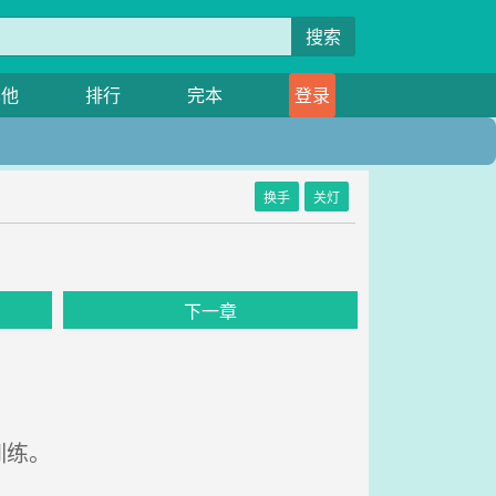
搜索
其他
排行
完本
登录
换手
关灯
下一章
训练。