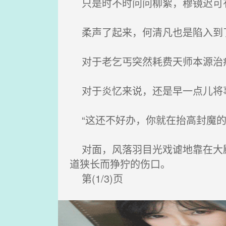
只是时不时问问柳絮，穆镜迟可
柔声了起来，何清凡也是陷入到了
对于老乞丐突然耗费天师本源治疗
对于炎忆来说，还是早一点儿将事
“这还不好办，你就在抬高封魔的
对面，风落羽目光戏谑地靠在大殿
道狭长而狰狞的伤口。
第(1/3)页