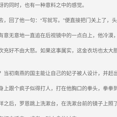
讶的同时，也有一种意料之中的感觉。
，回了他一句：“写就写。”便直接把门关上了，头
意无意地一直追在后视镜中的一点白上，他冷漠，
充好不由大怒。如果这事属实，这金衣坊也太大胆
当初南燕的国主能让自己的妃子被人设计，并赶出
上跟个疯子似得打人，打在他胸口的拳头，拳拳
之后，罗恩跳上洗漱台，在洗漱台前的镜子上照了