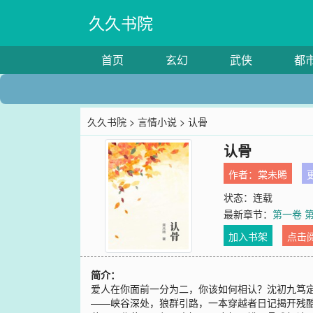
久久书院
首页
玄幻
武侠
都
久久书院
>
言情小说
> 认骨
认骨
作者：
棠未晞
更
状态：连载
最新章节：
第一卷 第
加入书架
点击
简介：
爱人在你面前一分为二，你该如何相认？沈初九笃
——峡谷深处，狼群引路，一本穿越者日记揭开残