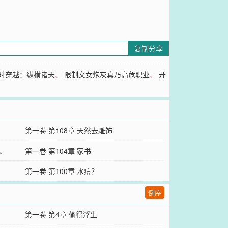
复制分享
时穿越：纵横诸天
、
限制文女炮灰真乃高危职业
、
开
第一卷 第108章 天然去雕饰
人
第一卷 第104章 家书
第一卷 第100章 水痘？
倒序
第一卷 第4章 偷得浮生