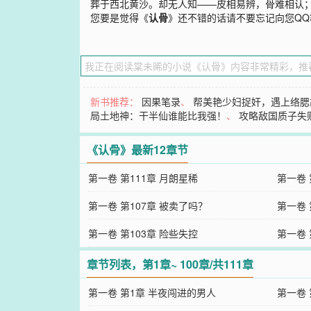
葬于西北黄沙。却无人知——皮相易辨，骨难相认
您要是觉得《
认骨
》还不错的话请不要忘记向您Q
新书推荐：
因果笔录
、
帮美艳少妇捉奸，遇上络腮
局土地神：干半仙谁能比我强！
、
攻略敌国质子失
《认骨》最新12章节
第一卷 第111章 月朗星稀
第一卷 
第一卷 第107章 被卖了吗？
第一卷 
第一卷 第103章 险些失控
第一卷 
章节列表，第1章~ 100章/共111章
第一卷 第1章 半夜闯进的男人
第一卷