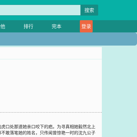
搜索
其他
排行
完本
登录
出虎口处那道她亲口咬下的疤。为寻真相她毅然北上
书不敢落笔她的姓名，只传闻曾惊艳一时的沈九公子