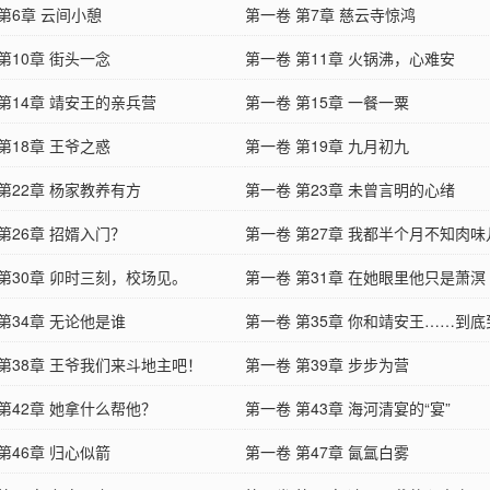
第6章 云间小憩
第一卷 第7章 慈云寺惊鸿
第10章 街头一念
第一卷 第11章 火锅沸，心难安
第14章 靖安王的亲兵营
第一卷 第15章 一餐一粟
第18章 王爷之惑
第一卷 第19章 九月初九
第22章 杨家教养有方
第一卷 第23章 未曾言明的心绪
第26章 招婿入门？
第一卷 第27章 我都半个月不知肉味
 第30章 卯时三刻，校场见。
第一卷 第31章 在她眼里他只是萧溟
第34章 无论他是谁
第一卷 第35章 你和靖安王……到
 第38章 王爷我们来斗地主吧！
种地步？
第一卷 第39章 步步为营
第42章 她拿什么帮他？
第一卷 第43章 海河清宴的“宴”
第46章 归心似箭
第一卷 第47章 氤氲白雾