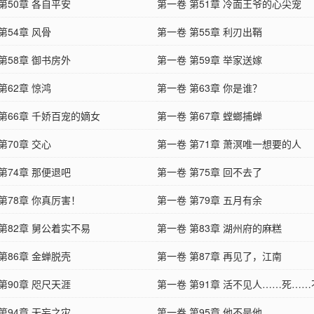
第50章 各自平安
第一卷 第51章 冷面王爷的心尖宠
第54章 风骨
第一卷 第55章 利刃出鞘
第58章 御书房外
第一卷 第59章 举家送嫁
第62章 惊鸿
第一卷 第63章 你是谁？
第66章 千娇百宠的嫡女
第一卷 第67章 螳螂捕蝉
第70章 交心
第一卷 第71章 萧溟唯一想要的人
第74章 那便退吧
第一卷 第75章 回不去了
第78章 你真厉害！
第一卷 第79章 五月有余
第82章 舅公着实不易
第一卷 第83章 湖州府的麻糕
第86章 金蝉脱壳
第一卷 第87章 再见了，江南
第90章 咫尺天涯
第一卷 第91章 活不见人……死…
第94章 无妄之灾
第一卷 第95章 他不是他