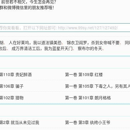
；前世若不相欠，今生怎会再见？
Q群和微博微信里的朋友推荐哦！
胡
、
人在好莱坞，我以道法镇美恐
、
锦衣卫阎罗，杀到女帝喊不要
、
同
败后
、
成万界清洁工后，我为蓝星开天门
、
察布尔的冬天
、
第110章 贵妃醉酒
第一卷 第109章 红楼
第106章 骗子
第一卷 第105章 下毒之人，另有其
第102章 猎物
第一卷 第101章 朗月格格
 第2章 就当从未见过我
第一卷 第3章 纨绔小王爷