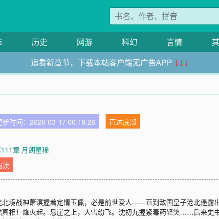
市
历史
网游
科幻
言情
追看新章节，下载本站客户端无广告APP
↓↓↓
新时间：2026-03-17 00:19:28
直达底部
111章 月朗星稀
阅读
定北境战神萧溟握着定情玉佩，必是前世爱人——直到敌国皇子沧北遥露
酷真相！烽火起。悬崖之上，大雪纷飞。沈初九握紧毒药轻笑……后来史