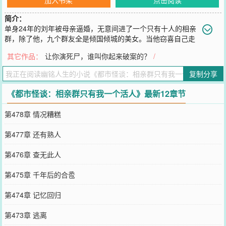
简介：
单身24年的刘年被母亲逼婚，无意间进了一个只有十人的相亲
群，除了他，九个群友全是倾国倾城的美女。当他窃喜自己走
了桃花运时，却发现这些“美女”全都是货真价实的厉鬼！头像里的校
其它作品：
让你演死尸，谁叫你起来破案的？
/
服九妹，现实中是跳过楼的冤死鬼；头像里性感的八妹，是个手持屠
刀的病娇……而他，是她们唯一的“相亲”对象。她们发布的不是约会
复制分享
邀请，而是九死一生的死亡任务！【帮我去鬼校找回名牌，我让你体
验极致的快乐。】【替我向大佬复仇，我的力量就是你的。】别人探
《都市怪谈：相亲群只有我一个活人》最新12章节
灵九死一生，刘年探灵却像在“赶场约会”。完成任务，就能获得厉鬼
女朋友。渐渐地，刘年发现，这群别人眼中的恐怖，竟成了他最强的
第478章 情况糟糕
底牌！当更大的恐怖降临时，他身后站着一排绝色女鬼，无奈摊手：
“没办法，她们实在太爱我了！”
第477章 还有熟人
您要是觉得《
都市怪谈：相亲群只有我一个活人
》还不错的话请不要
忘记向您QQ群和微博微信里的朋友推荐哦！
第476章 查无此人
第475章 千年后的合卺
第474章 记忆回归
第473章 逃离