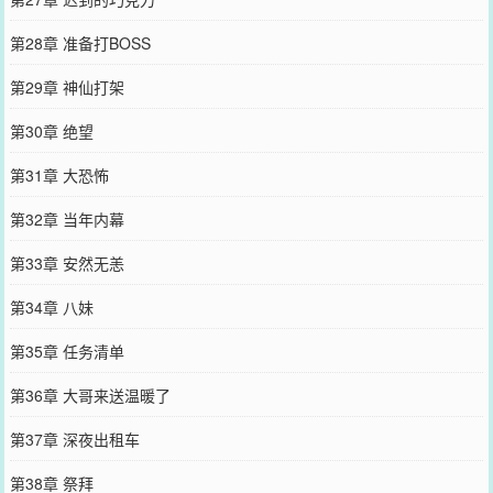
第28章 准备打BOSS
第29章 神仙打架
第30章 绝望
第31章 大恐怖
第32章 当年内幕
第33章 安然无恙
第34章 八妹
第35章 任务清单
第36章 大哥来送温暖了
第37章 深夜出租车
第38章 祭拜