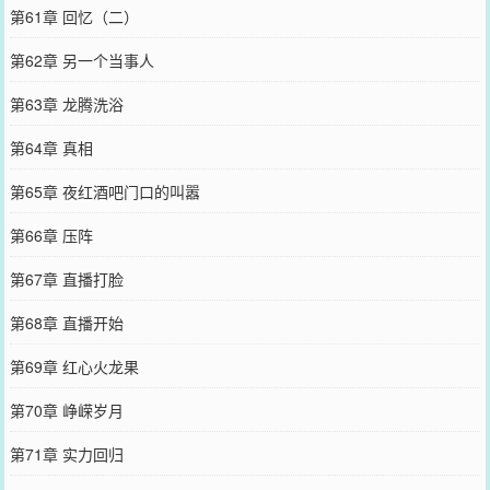
第61章 回忆（二）
第62章 另一个当事人
第63章 龙腾洗浴
第64章 真相
第65章 夜红酒吧门口的叫嚣
第66章 压阵
第67章 直播打脸
第68章 直播开始
第69章 红心火龙果
第70章 峥嵘岁月
第71章 实力回归