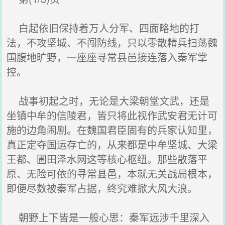
白起依旧保持着万人分军、四面略地的打
法，不攻坚城、不闯防线，只以零散精兵扫荡魏
国腹地旷野，一座座寻常县邑接连落入秦军掌
控。
战事初起之时，无论是大梁朝堂文武，还是
坐镇中牟的信陵君，皆只将此视作武安君无计可
施的边角闹剧。在魏国君臣固有的兵家认知里，
真正定夺国运存亡的，从来都是中牟坚城、大梁
王都、圃田泽水网这等核心枢纽。那些散落平
原、无险可依的寻常县邑，本就无关战局根本，
即便尽数被秦军占据，终究难掀大风大浪。
朝野上下皆是一般心思：秦军远涉千里深入