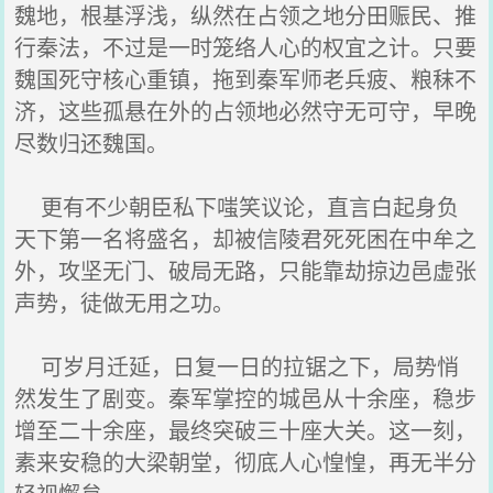
魏地，根基浮浅，纵然在占领之地分田赈民、推
行秦法，不过是一时笼络人心的权宜之计。只要
魏国死守核心重镇，拖到秦军师老兵疲、粮秣不
济，这些孤悬在外的占领地必然守无可守，早晚
尽数归还魏国。
更有不少朝臣私下嗤笑议论，直言白起身负
天下第一名将盛名，却被信陵君死死困在中牟之
外，攻坚无门、破局无路，只能靠劫掠边邑虚张
声势，徒做无用之功。
可岁月迁延，日复一日的拉锯之下，局势悄
然发生了剧变。秦军掌控的城邑从十余座，稳步
增至二十余座，最终突破三十座大关。这一刻，
素来安稳的大梁朝堂，彻底人心惶惶，再无半分