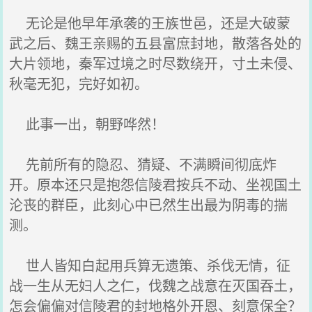
无论是他早年承袭的王族世邑，还是大破蒙
武之后、魏王亲赐的五县富庶封地，散落各处的
大片领地，秦军过境之时尽数绕开，寸土未侵、
秋毫无犯，完好如初。
此事一出，朝野哗然！
先前所有的隐忍、猜疑、不满瞬间彻底炸
开。原本还只是抱怨信陵君按兵不动、坐视国土
沦丧的群臣，此刻心中已然生出最为阴毒的揣
测。
世人皆知白起用兵算无遗策、杀伐无情，征
战一生从无妇人之仁，伐魏之战意在灭国吞土，
怎会偏偏对信陵君的封地格外开恩、刻意保全？