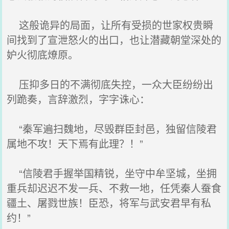
这般诡异的局面，让所有受损的世家权贵瞬
间找到了宣泄怒火的出口，也让潜藏朝堂深处的
妒火彻底燎原。
压抑多日的不满彻底失控，一众大臣纷纷出
列跪奏，言辞激烈，字字诛心：
“秦军遍扫魏地，尽毁群臣封邑，独留信陵君
属地不攻！天下焉有此理？！”
“信陵君手握举国精锐，坐守中牟坚城，坐拥
重兵却迟迟不发一兵、不救一地，任凭秦人蚕食
疆土、屠戮世族！臣恐，将军与武安君早有私
约！”