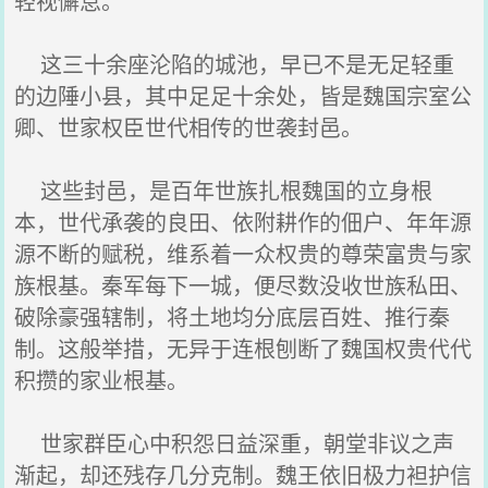
轻视懈怠。
这三十余座沦陷的城池，早已不是无足轻重
的边陲小县，其中足足十余处，皆是魏国宗室公
卿、世家权臣世代相传的世袭封邑。
这些封邑，是百年世族扎根魏国的立身根
本，世代承袭的良田、依附耕作的佃户、年年源
源不断的赋税，维系着一众权贵的尊荣富贵与家
族根基。秦军每下一城，便尽数没收世族私田、
破除豪强辖制，将土地均分底层百姓、推行秦
制。这般举措，无异于连根刨断了魏国权贵代代
积攒的家业根基。
世家群臣心中积怨日益深重，朝堂非议之声
渐起，却还残存几分克制。魏王依旧极力袒护信