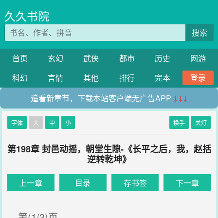
久久书院
搜索
首页
玄幻
武侠
都市
历史
网游
科幻
言情
其他
排行
完本
登录
追看新章节，下载本站客户端无广告APP
↓↓↓
字体
大
中
小
换手
关灯
第198章 封邑动摇，朝堂生隙-《长平之后，我，赵括
逆转乾坤》
上一章
目录
存书签
下一章
第(1/3)页