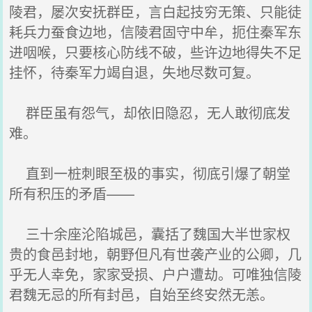
陵君，屡次安抚群臣，言白起技穷无策、只能徒
耗兵力蚕食边地，信陵君固守中牟，扼住秦军东
进咽喉，只要核心防线不破，些许边地得失不足
挂怀，待秦军力竭自退，失地尽数可复。
群臣虽有怨气，却依旧隐忍，无人敢彻底发
难。
直到一桩刺眼至极的事实，彻底引爆了朝堂
所有积压的矛盾——
三十余座沦陷城邑，囊括了魏国大半世家权
贵的食邑封地，朝野但凡有世袭产业的公卿，几
乎无人幸免，家家受损、户户遭劫。可唯独信陵
君魏无忌的所有封邑，自始至终安然无恙。