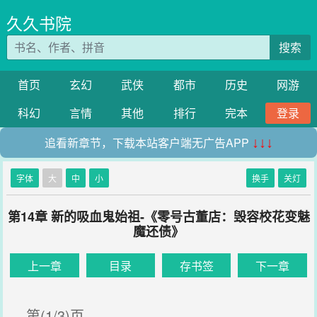
久久书院
搜索
首页
玄幻
武侠
都市
历史
网游
科幻
言情
其他
排行
完本
登录
追看新章节，下载本站客户端无广告APP
↓↓↓
字体
大
中
小
换手
关灯
第14章 新的吸血鬼始祖-《零号古董店：毁容校花变魅
魔还债》
上一章
目录
存书签
下一章
第(1/3)页