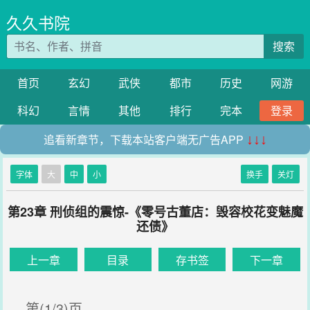
久久书院
搜索
首页
玄幻
武侠
都市
历史
网游
科幻
言情
其他
排行
完本
登录
追看新章节，下载本站客户端无广告APP
↓↓↓
字体
大
中
小
换手
关灯
第23章 刑侦组的震惊-《零号古董店：毁容校花变魅魔
还债》
上一章
目录
存书签
下一章
第(1/3)页