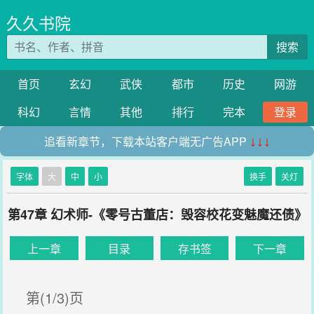
久久书院
搜索
首页
玄幻
武侠
都市
历史
网游
科幻
言情
其他
排行
完本
登录
追看新章节，下载本站客户端无广告APP
↓↓↓
字体
大
中
小
换手
关灯
第47章 幻术师-《零号古董店：毁容校花变魅魔还债》
上一章
目录
存书签
下一章
第(1/3)页