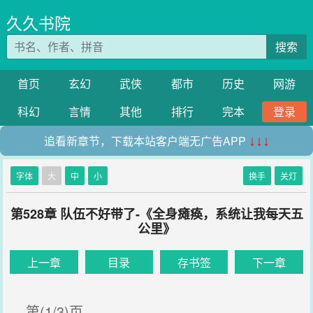
久久书院
搜索
首页
玄幻
武侠
都市
历史
网游
科幻
言情
其他
排行
完本
登录
追看新章节，下载本站客户端无广告APP
↓↓↓
字体
大
中
小
换手
关灯
第528章 队伍不好带了-《全身瘫痪，系统让我每天五
公里》
上一章
目录
存书签
下一章
第(1/3)页