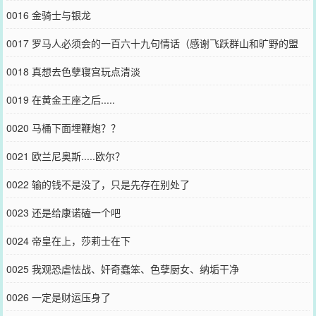
0016 金骑士与银龙
0017 罗马人必须会的一百六十九句情话（感谢飞跃群山和旷野的盟
主）
0018 真想去色孽寝宫玩点清淡
0019 在黄金王座之后.....
0020 马桶下面埋鞭炮？？
0021 欧兰尼奥斯.....欧尔？
0022 输的钱不是没了，只是先存在别处了
0023 还是给康诺磕一个吧
0024 帝皇在上，莎莉士在下
0025 我观恐虐怯战、奸奇蠢笨、色孽厨女、纳垢干净
0026 一定是财运压身了