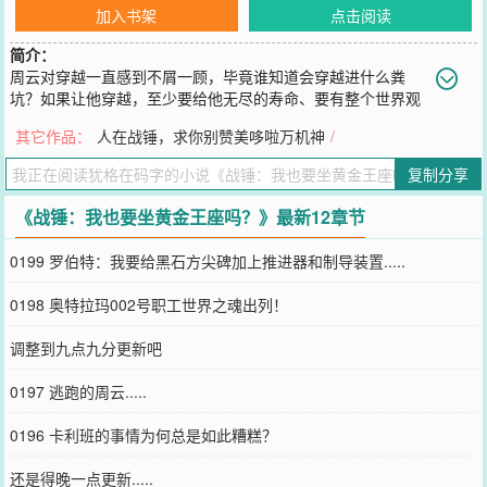
加入书架
点击阅读
简介：
周云对穿越一直感到不屑一顾，毕竟谁知道会穿越进什么粪
坑？如果让他穿越，至少要给他无尽的寿命、要有整个世界观
下第一梯队的力量，要能统帅庞大的领土，要数百万大军忠诚于他，
其它作品：
人在战锤，求你别赞美哆啦万机神
/
要穿越到绝对安全的地方，要有亿万信徒信仰他，要有无数世界被他
统治，要有同时融合长生流、马甲流、领主流、无敌流、家族流、多
复制分享
子多福流和无敌流的金手指，而且他最好什么也不用干，在那里坐着
就可以————于是.....泰拉，皇宫，黄金王座之上，周云睁开了眼
《战锤：我也要坐黄金王座吗？》最新12章节
睛，“哎？我也要坐黄金王座吗？”
您要是觉得《
战锤：我也要坐黄金王座吗？
》还不错的话请不要忘记
0199 罗伯特：我要给黑石方尖碑加上推进器和制导装置.....
向您QQ群和微博微信里的朋友推荐哦！
0198 奥特拉玛002号职工世界之魂出列！
调整到九点九分更新吧
0197 逃跑的周云.....
0196 卡利班的事情为何总是如此糟糕？
还是得晚一点更新.....