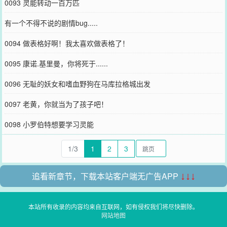
0093 灵能转动一百万匹
有一个不得不说的剧情bug.....
0094 做表格好啊！我太喜欢做表格了！
0095 康诺.基里曼，你将死于......
0096 无耻的妖女和嗜血野狗在马库拉格城出发
0097 老黄，你就当为了孩子吧！
0098 小罗伯特想要学习灵能
1/3
1
2
3
追看新章节，下载本站客户端无广告APP
↓↓↓
本站所有收录的内容均来自互联网，如有侵权我们将尽快删除。
网站地图