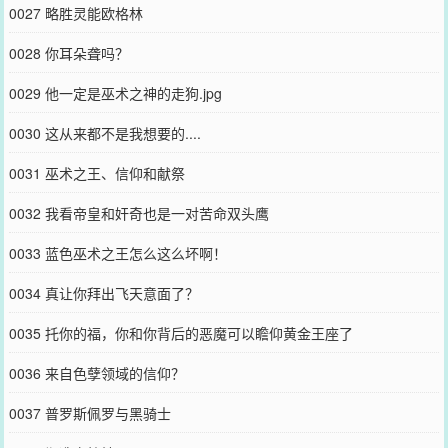
0027 略胜灵能欧格林
0028 你耳朵聋吗？
0029 他一定是巫术之神的走狗.jpg
0030 这从来都不是我想要的....
0031 巫术之王、信仰和献祭
0032 我看帝皇和奸奇也是一对苦命双头鹰
0033 蓝色巫术之王怎么这么坏啊！
0034 真让你拜出飞天意面了？
0035 托你的福，你和你背后的恶魔可以瞻仰黄金王座了
0036 来自色孽领域的信仰？
0037 普罗斯佩罗与黑骑士