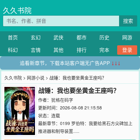
久久书院
搜索
首页
玄幻
武侠
都市
历史
网游
科幻
言情
其他
排行
完本
登录
追看新章节，下载本站客户端无广告APP
↓↓↓
久久书院
>
网游小说
> 战锤：我也要坐黄金王座吗？
战锤：我也要坐黄金王座吗？
作者：
犹格在码字
更新时间：2026-08-08 21:15:58
状态：连载
最新章节：
0199 罗伯特：我要给黑石方尖碑加上
推进器和制导装置.....