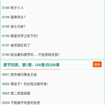
0195 袍子小人
0194 塞弗领主？
0193 骑士归来？
0192 都是世界之蛇干的！
0191 被灵族区到了
0190 统治着科摩罗的.....不是黑暗灵族？
章节列表，第1章~ 100章/共206章
倒序
0001 愿你魂归黄金王座
0002 黄皮子！你拉我当替死鬼！
0003 第二帝国首都
0004 不能破坏帝皇的信誉