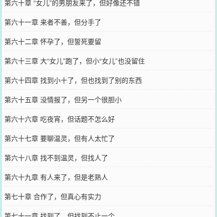
第六十章 “女儿”的男朋友来了，但好像还不错
第六十一章 来者不善，但分手了
第六十二章 怀孕了，但誓死要留
第六十三章 大“女儿”跑了，但小“女儿”也没留住
第六十四章 找到小十了，但也找到了别的东西
第六十五章 没情报了，但另一个很胆小
第六十六章 吃夜宵，但话题不怎么好
第六十七章 要聊温灵，但有人太忙了
第六十八章 找不到温灵，但找人了
第六十九章 有人来了，但是老熟人
第七十章 合作了，但真心有实力
第七十一章 找到了，但找到不止一个