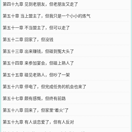
第四十九章 见到老朋友，但老朋友又走了
第五十章 当上盟主了，但我只是一个小小的炼气
第五十一章 不当盟主了，但可以走了
第五十二章 回家了，但没钱
第五十三章 出来赚钱，但碰到冤大头了
第五十四章 来参加宴会，但碰上熟人了
第五十五章 碰见老熟人，但吵了一架
第五十六章 停电了，但完成任务的机会也来了
第五十七章 颇有感慨，但终有前路
第五十八章 回来了，但家里“着火”了
第五十九章 有人谈恋爱了，但有人反对