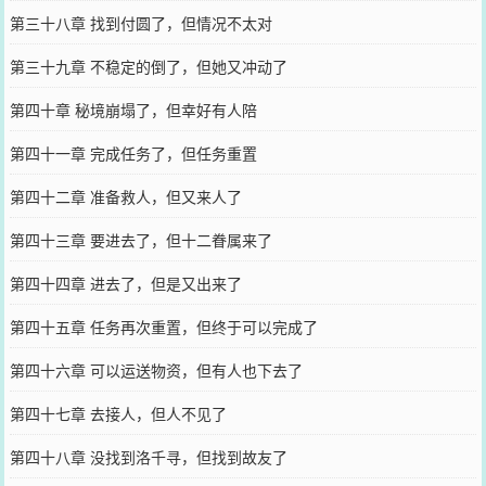
第三十八章 找到付圆了，但情况不太对
第三十九章 不稳定的倒了，但她又冲动了
第四十章 秘境崩塌了，但幸好有人陪
第四十一章 完成任务了，但任务重置
第四十二章 准备救人，但又来人了
第四十三章 要进去了，但十二眷属来了
第四十四章 进去了，但是又出来了
第四十五章 任务再次重置，但终于可以完成了
第四十六章 可以运送物资，但有人也下去了
第四十七章 去接人，但人不见了
第四十八章 没找到洛千寻，但找到故友了