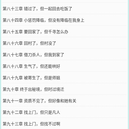
第八十三章 错过了，但一起回去吃饭了
第八十四章 小惩罚降临，但没有降临在我身上
第八十五章 要回家了，但千寻怎么办
第八十六章 回村了，但村没了
第八十七章 借刀杀人，但我到家了
第八十八章 生气了，但还能哄好
第八十九章 被寄生了，但是师姐
第九十章 终于出秘境，但时过境迁
第九十一章 资质不见了，但好像和她有关
第九十二章 找上门，但只是凡人
第九十三章 找上门，但找不过啊