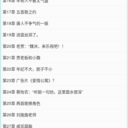
第16章 年轻人不要太气盛
第17章 五首歌之约
第18章 唐人不争气的一姐
第19章 进盘丝洞了。
第20章 老贾：“魏沐，来乐视吧！！
第21章 贾老板和小魏
第22章 年纪不大，胆子不小
第23章 广告片《爱情公寓》？
第24章 蔡怡农：“听姐一句劝，这里面水很深”
第25章 两首歌换角色
第26章 刘施施老师
第27章 咸豆腐脑