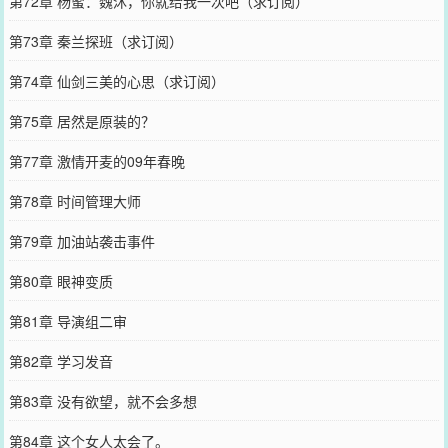
第72章 杨蜜：魏沐，你就给我一次吧（求订阅）
第73章 秦兰探班（求订阅）
第74章 仙剑三美的心思（求订阅）
第75章 居然是原装的？
第77章 激情开麦的09年春晚
第78章 时间管理大师
第79章 加油站袭击事件
第80章 眼神变质
第81章 导演组二审
第82章 学习发音
第83章 没有欲望，就不会多想
第84章 这个女人太会了。