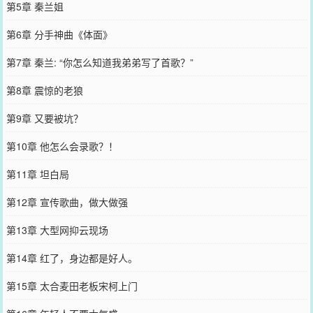
第5章 秦兰姐
第6章 分手神曲《体面》
第7章 秦兰: “你怎么知道我弟弟写了首歌？”
第8章 震惊的老狼
第9章 又要被坑？
第10章 他怎么会录歌？！
第11章 坦白局
第12章 宣传歌曲，做大做强
第13章 大型网抑云现场
第14章 红了，身边都是好人。
第15章 太合麦田老板宋柯上门