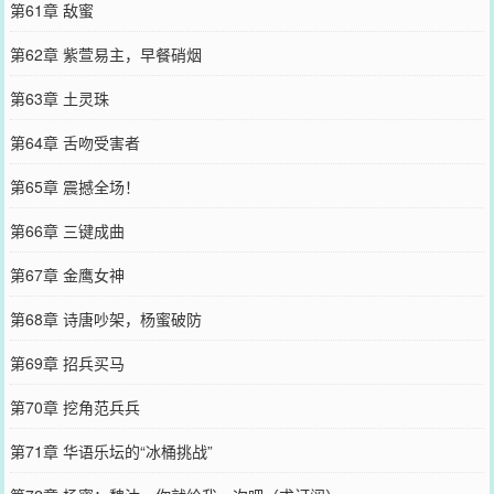
第61章 敌蜜
第62章 紫萱易主，早餐硝烟
第63章 土灵珠
第64章 舌吻受害者
第65章 震撼全场！
第66章 三键成曲
第67章 金鹰女神
第68章 诗唐吵架，杨蜜破防
第69章 招兵买马
第70章 挖角范兵兵
第71章 华语乐坛的“冰桶挑战”