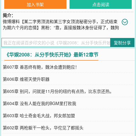
加入书架
点击阅读
简介：
微博爆料【某二字男顶流和某三字女顶流秘密分手，正式结束
为期六个月的恋情】黑粉：“靠，直接报魏沐身份证得了，魏狗
又双叒叕分手！！”新粉：“你们闭嘴，不许黑我家哥哥，人家正经谈
恋爱，投入感情的！！”老粉：“好耶，老魏分手，终于有新歌听了。”
复制分享
多年以后，面对微博数百万粉丝留言，魏沐准会回想起那个遥远的下
午。“艹，我当时就写了首歌，怎么就成分手大师了？”PS：（华娱文
《华娱2008：从分手快乐开始》最新12章节
+无系统+多女主+男主非土著）
您要是觉得《
华娱2008：从分手快乐开始
》还不错的话请不要忘记向
第607章 善恶终有鲍，魏沐会遭到鲍应！
您QQ群和微博微信里的朋友推荐哦！
第606章 维密天使升职器
第605章 别问，问就是11月份的纽约有点热，比东京还热。
第604章 没有人能在我的BGM里打败我
第603章 哈士奇金毛大战，邦女郎加盟
第602章 两枪躯干一枪头，华佗见了都摇头