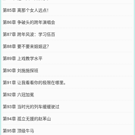
第85章 离那个女人远点！
第86章 争破头的跨年演唱会
第87章 跨年风波：学习伍百
第88章 要不要来姐姐这？
第89章 上戏教学水平
第90章 刘施施探班
第91章 让我看看你的极限在哪里。
第92章 六冠加冕
第93章 当时光的列车缓缓驶过
第94章 孤立无援的赵苯山
第95章 顶级牛马