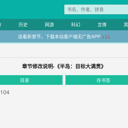
市
历史
网游
科幻
言情
追看新章节，下载本站客户端无广告APP
↓↓↓
章节修改说明-《半岛：目标大满贯》
目录
存书签
04