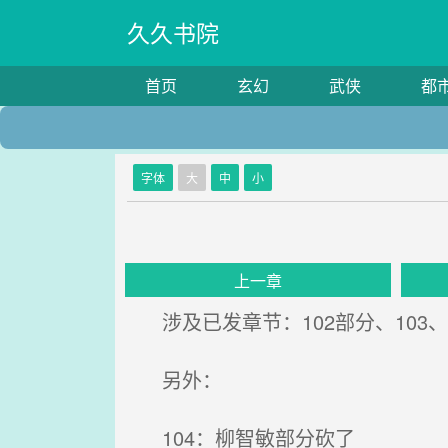
久久书院
首页
玄幻
武侠
都
字体
大
中
小
上一章
涉及已发章节：102部分、103、1
另外：
104：柳智敏部分砍了