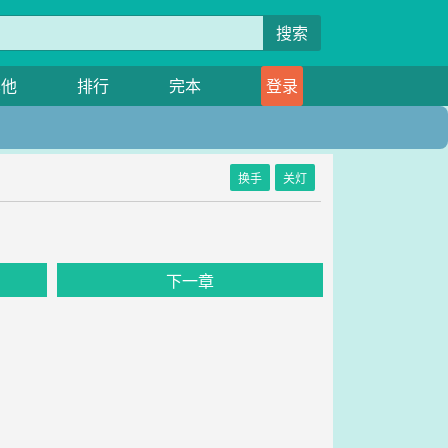
搜索
其他
排行
完本
登录
换手
关灯
下一章