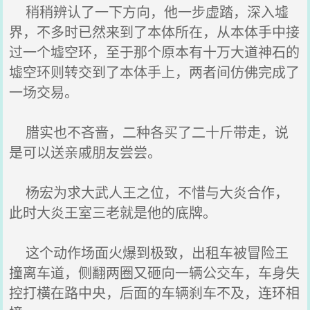
稍稍辨认了一下方向，他一步虚踏，深入墟
界，不多时已然来到了本体所在，从本体手中接
过一个墟空环，至于那个原本有十万大道神石的
墟空环则转交到了本体手上，两者间仿佛完成了
一场交易。
腊实也不吝啬，二种各买了二十斤带走，说
是可以送亲戚朋友尝尝。
杨宏为求大武人王之位，不惜与大炎合作，
此时大炎王室三老就是他的底牌。
这个动作场面火爆到极致，出租车被冒险王
撞离车道，侧翻两圈又砸向一辆公交车，车身失
控打横在路中央，后面的车辆刹车不及，连环相