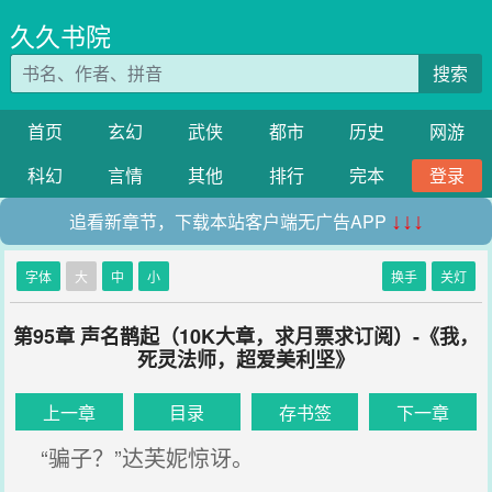
久久书院
搜索
首页
玄幻
武侠
都市
历史
网游
科幻
言情
其他
排行
完本
登录
追看新章节，下载本站客户端无广告APP
↓↓↓
字体
大
中
小
换手
关灯
第95章 声名鹊起（10K大章，求月票求订阅）-《我，
死灵法师，超爱美利坚》
上一章
目录
存书签
下一章
“骗子？”达芙妮惊讶。