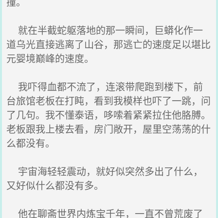
撞。
就在半截蛇躯落地的那一瞬间，巨蟒化作一
道乌光直接逃离了山谷，那逃亡的速度足以堪比
元婴境巅峰的速度。
我吓得血都不流了，连滚带爬跑到楼下，前
台旅馆老板在打盹，看到我模样也吓了一跳，问
了几句。我不懂泰语，哆嗦着紧紧拉住他胳膊。
老板跟我上楼去看，房门敞开，屋里空荡荡的什
么都没有。
宇宙海轻轻震动，就好似突然多出了什么，
又好似什么都没有多。
他在聊斋世界内炼宝千年，一直不曾荒废了