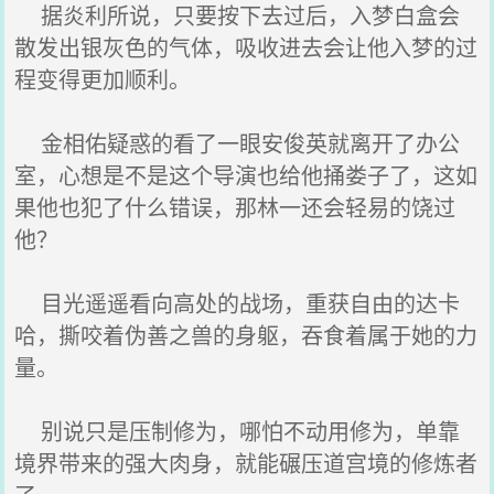
据炎利所说，只要按下去过后，入梦白盒会
散发出银灰色的气体，吸收进去会让他入梦的过
程变得更加顺利。
金相佑疑惑的看了一眼安俊英就离开了办公
室，心想是不是这个导演也给他捅娄子了，这如
果他也犯了什么错误，那林一还会轻易的饶过
他？
目光遥遥看向高处的战场，重获自由的达卡
哈，撕咬着伪善之兽的身躯，吞食着属于她的力
量。
别说只是压制修为，哪怕不动用修为，单靠
境界带来的强大肉身，就能碾压道宫境的修炼者