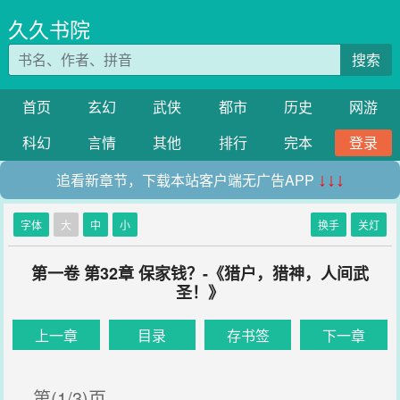
久久书院
搜索
首页
玄幻
武侠
都市
历史
网游
科幻
言情
其他
排行
完本
登录
追看新章节，下载本站客户端无广告APP
↓↓↓
字体
大
中
小
换手
关灯
第一卷 第32章 保家钱？-《猎户，猎神，人间武
圣！》
上一章
目录
存书签
下一章
第(1/3)页