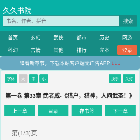
久久书院
搜索
首页
玄幻
武侠
都市
历史
网游
科幻
言情
其他
排行
完本
登录
追看新章节，下载本站客户端无广告APP
↓↓↓
字体
大
中
小
换手
关灯
第一卷 第33章 武者威-《猎户，猎神，人间武圣！》
上一章
目录
存书签
下一章
第(1/3)页