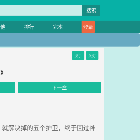
搜索
其他
排行
完本
登录
换手
关灯
！》
下一章
就解决掉的五个护卫，终于回过神