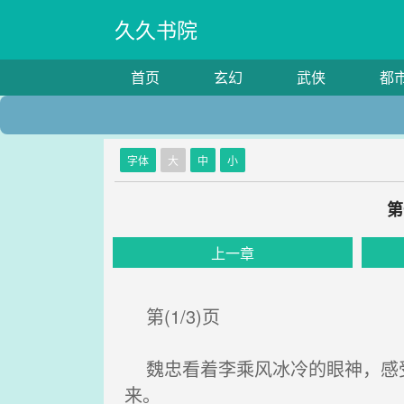
久久书院
首页
玄幻
武侠
都
字体
大
中
小
第
上一章
第(1/3)页
魏忠看着李乘风冰冷的眼神，感受
来。