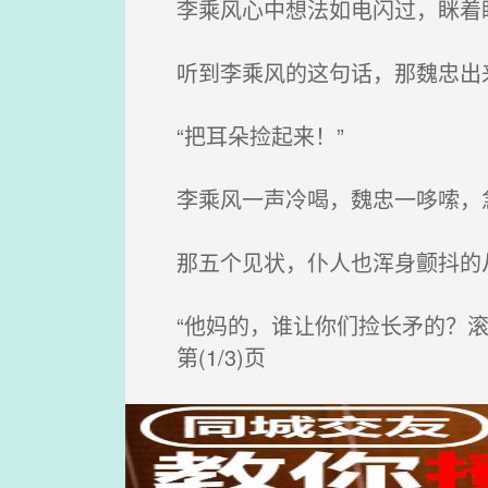
李乘风心中想法如电闪过，眯着
听到李乘风的这句话，那魏忠出来
“把耳朵捡起来！”
李乘风一声冷喝，魏忠一哆嗦，急
那五个见状，仆人也浑身颤抖的从
“他妈的，谁让你们捡长矛的？滚
第(1/3)页