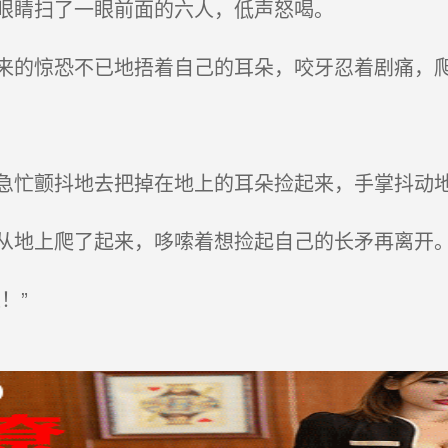
眼睛扫了一眼前面的六人，低声怒喝。
的惊恐不已地捂着自己的耳朵，咬牙忍着剧痛，
忙颤抖地去把掉在地上的耳朵捡起来，手掌抖动地
地上爬了起来，哆嗦着想捡起自己的长矛再离开
！”