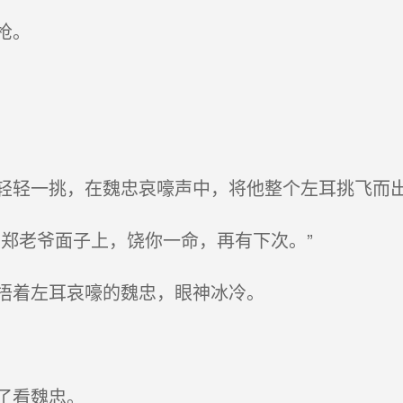
枪。
轻一挑，在魏忠哀嚎声中，将他整个左耳挑飞而
郑老爷面子上，饶你一命，再有下次。”
捂着左耳哀嚎的魏忠，眼神冰冷。
了看魏忠。