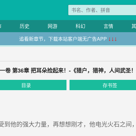
市
历史
网游
科幻
言情
追看新章节，下载本站客户端无广告APP
↓↓↓
一卷 第36章 把耳朵捡起来！-《猎户，猎神，人间武圣
目录
存书签
到他的强大力量，再想想刚才，他电光火石之间，