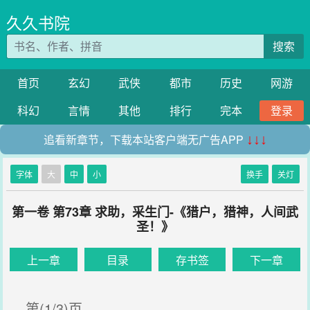
久久书院
搜索
首页
玄幻
武侠
都市
历史
网游
科幻
言情
其他
排行
完本
登录
追看新章节，下载本站客户端无广告APP
↓↓↓
字体
大
中
小
换手
关灯
第一卷 第73章 求助，采生门-《猎户，猎神，人间武
圣！》
上一章
目录
存书签
下一章
第(1/3)页