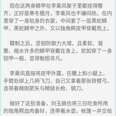
现在这两身鳞甲在李乘风屋子里都挂得整
齐，正好是寒冬腊月，李乘风也不嫌闷热，在内
里穿了一身贴身的衣裳，中间套了一层黑蛇鳞
甲，黑蛇鳞甲之外，又以独角鳄皮甲穿戴而上。
鞣制之后，坚韧防御力大增，且柔软、凝
聚、缩水许多的鳞甲穿戴在身上，犹如穿了一身
铠甲一般，显得魁梧非凡。
李乘风直接将皮甲外露，在腰上和小腿上、
手臂处绑上几柄飞刀，自己又拿着那张铁臂弓，
连带着精刚箭矢与精链长枪、钢刀。
做好了这些准备，刘玉娘也将三日吃食所用
的独角鳄血肉备好，连带着水壶，帐篷一并交给