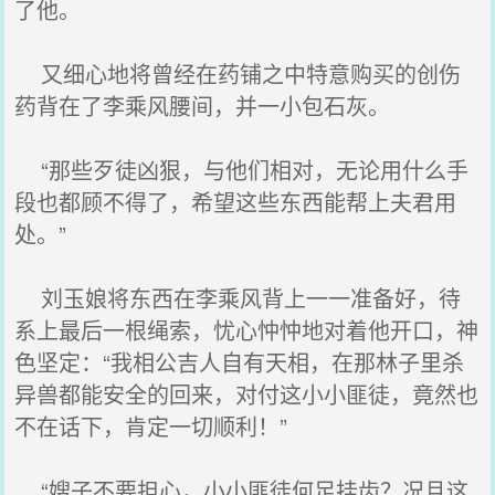
了他。
又细心地将曾经在药铺之中特意购买的创伤
药背在了李乘风腰间，并一小包石灰。
“那些歹徒凶狠，与他们相对，无论用什么手
段也都顾不得了，希望这些东西能帮上夫君用
处。”
刘玉娘将东西在李乘风背上一一准备好，待
系上最后一根绳索，忧心忡忡地对着他开口，神
色坚定：“我相公吉人自有天相，在那林子里杀
异兽都能安全的回来，对付这小小匪徒，竟然也
不在话下，肯定一切顺利！”
“嫂子不要担心，小小匪徒何足挂齿？况且这