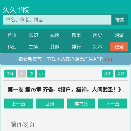
久久书院
搜索
首页
玄幻
武侠
都市
历史
网游
科幻
言情
其他
排行
完本
登录
追看新章节，下载本站客户端无广告APP
↓↓↓
字体
大
中
小
换手
关灯
第一卷 第75章 齐备-《猎户，猎神，人间武圣！》
上一章
目录
存书签
下一章
第(1/3)页