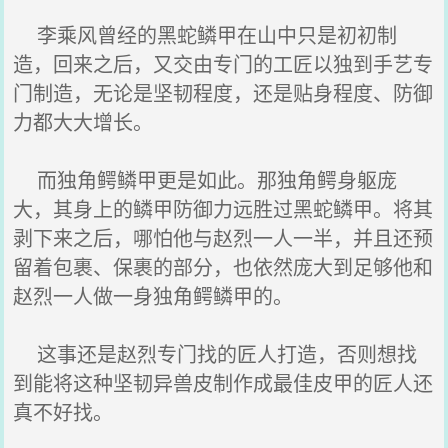
李乘风曾经的黑蛇鳞甲在山中只是初初制
造，回来之后，又交由专门的工匠以独到手艺专
门制造，无论是坚韧程度，还是贴身程度、防御
力都大大增长。
而独角鳄鳞甲更是如此。那独角鳄身躯庞
大，其身上的鳞甲防御力远胜过黑蛇鳞甲。将其
剥下来之后，哪怕他与赵烈一人一半，并且还预
留着包裹、保裹的部分，也依然庞大到足够他和
赵烈一人做一身独角鳄鳞甲的。
这事还是赵烈专门找的匠人打造，否则想找
到能将这种坚韧异兽皮制作成最佳皮甲的匠人还
真不好找。