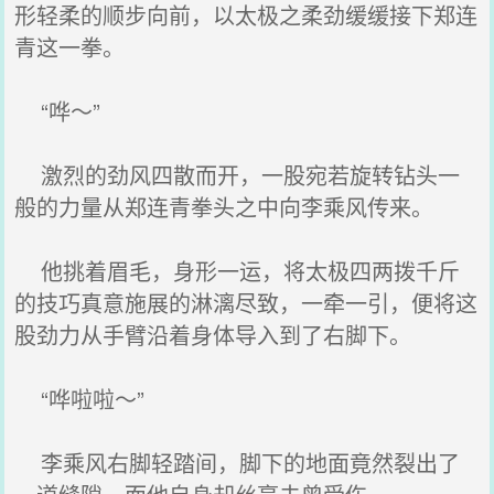
形轻柔的顺步向前，以太极之柔劲缓缓接下郑连
青这一拳。
“哗～”
激烈的劲风四散而开，一股宛若旋转钻头一
般的力量从郑连青拳头之中向李乘风传来。
他挑着眉毛，身形一运，将太极四两拨千斤
的技巧真意施展的淋漓尽致，一牵一引，便将这
股劲力从手臂沿着身体导入到了右脚下。
“哗啦啦～”
李乘风右脚轻踏间，脚下的地面竟然裂出了