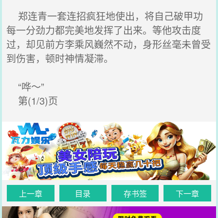
郑连青一套连招疯狂地使出，将自己破甲功
每一分劲力都完美地发挥了出来。等他攻击度
过，却见前方李乘风巍然不动，身形丝毫未曾受
到伤害，顿时神情凝滞。
“哗～”
第(1/3)页
上一章
目录
存书签
下一章