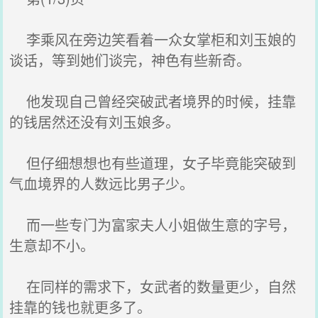
李乘风在旁边笑看着一众女掌柜和刘玉娘的
谈话，等到她们谈完，神色有些新奇。
他发现自己曾经突破武者境界的时候，挂靠
的钱居然还没有刘玉娘多。
但仔细想想也有些道理，女子毕竟能突破到
气血境界的人数远比男子少。
而一些专门为富家夫人小姐做生意的字号，
生意却不小。
在同样的需求下，女武者的数量更少，自然
挂靠的钱也就更多了。