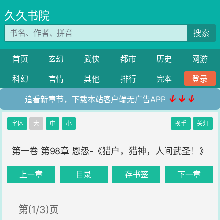
久久书院
搜索
首页
玄幻
武侠
都市
历史
网游
科幻
言情
其他
排行
完本
登录
↓↓↓
追看新章节，下载本站客户端无广告APP
字体
大
中
小
换手
关灯
第一卷 第98章 恩怨-《猎户，猎神，人间武圣！》
上一章
目录
存书签
下一章
第(1/3)页