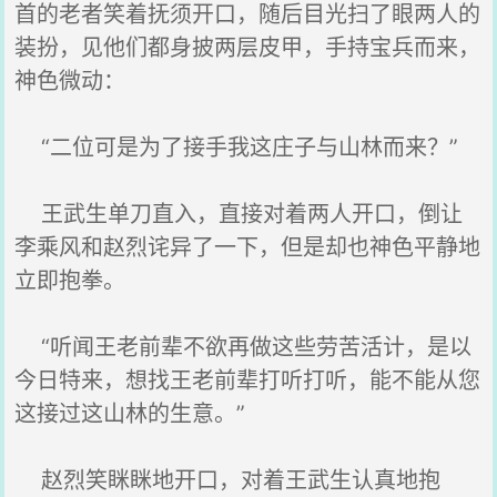
首的老者笑着抚须开口，随后目光扫了眼两人的
装扮，见他们都身披两层皮甲，手持宝兵而来，
神色微动：
“二位可是为了接手我这庄子与山林而来？”
王武生单刀直入，直接对着两人开口，倒让
李乘风和赵烈诧异了一下，但是却也神色平静地
立即抱拳。
“听闻王老前辈不欲再做这些劳苦活计，是以
今日特来，想找王老前辈打听打听，能不能从您
这接过这山林的生意。”
赵烈笑眯眯地开口，对着王武生认真地抱