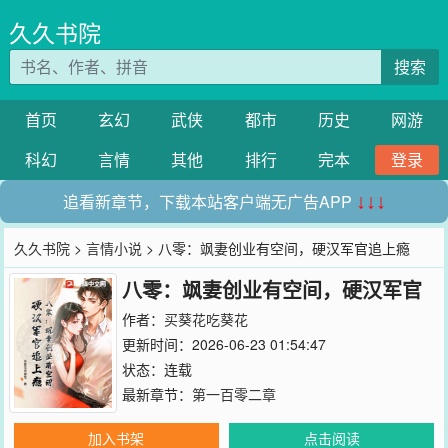
久久书院
搜索
首页
玄幻
武侠
都市
历史
网游
科幻
言情
其他
排行
完本
登录
追看新章节，下载本站客户端无广告APP
↓↓↓
久久书院
>
言情小说
> 八零：飒妻创业有空间，硬汉军官追上瘾
八零：飒妻创业有空间，硬汉军官
追上瘾
作者：
买葵花吃葵花
更新时间：2026-06-23 01:54:47
状态：连载
最新章节：
第一百零二章
加入书架
点击阅读