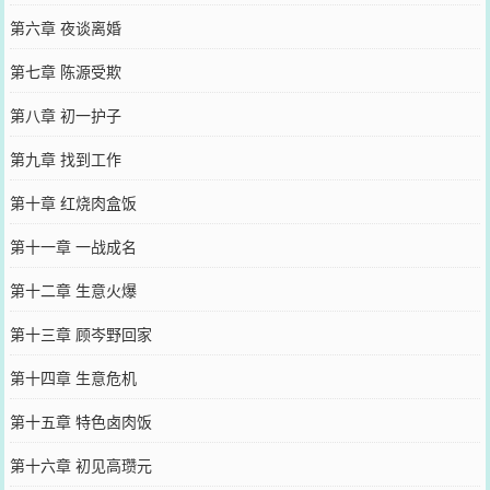
第六章 夜谈离婚
第七章 陈源受欺
第八章 初一护子
第九章 找到工作
第十章 红烧肉盒饭
第十一章 一战成名
第十二章 生意火爆
第十三章 顾岑野回家
第十四章 生意危机
第十五章 特色卤肉饭
第十六章 初见高瓒元