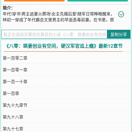
简介：
年代\穿书\男主追妻火葬场\女主先婚后爱\随军日常睁眼醒来，
林初一穿成了年代霸总文里男主的早逝恶毒前妻。在书里，原
主见色起意、恩将挟报强行嫁给男主，嫁入高门。后又不满男主性格
冷淡、难忍空房之苦，虐待养子、得罪邻里，恋爱小白脸......天崩开
复制分享
局，林初一觉得天都塌了。为了不当炮灰，不受剧情摆布。她创业餐
饮、投身翻译事业，务必要做自己的大女人！原本说着“我们绝无可
《八零：飒妻创业有空间，硬汉军官追上瘾》最新12章节
能”的军中阎王顾岑野躲在暗处看着对其他男人笑脸盈盈的女人，眉头
紧锁，后槽牙都要咬碎了。身后的养子急了，“爸你上啊，妈真不要你
第一百零二章
了我就跟我妈！”娇俏明媚女主VS高冷闷骚兵王
您要是觉得《
八零：飒妻创业有空间，硬汉军官追上瘾
》还不错的话
第一百零一章
请不要忘记向您QQ群和微博微信里的朋友推荐哦！
第一百一十章
第一百章
第九十九章节
第九十八章
第九十七章