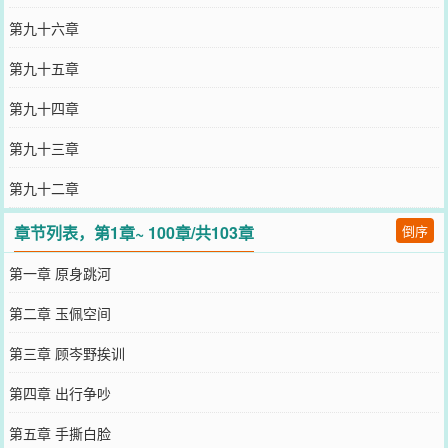
第九十六章
第九十五章
第九十四章
第九十三章
第九十二章
章节列表，第1章~ 100章/共103章
倒序
第一章 原身跳河
第二章 玉佩空间
第三章 顾岑野挨训
第四章 出行争吵
第五章 手撕白脸