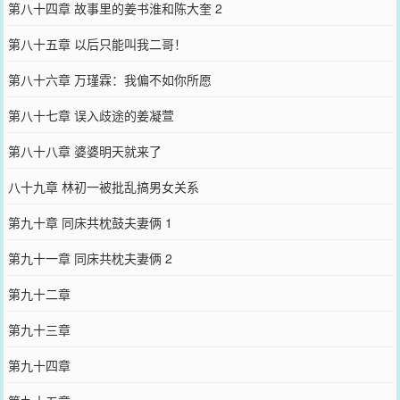
第八十四章 故事里的姜书淮和陈大奎 2
第八十五章 以后只能叫我二哥！
第八十六章 万瑾霖：我偏不如你所愿
第八十七章 误入歧途的姜凝萱
第八十八章 婆婆明天就来了
八十九章 林初一被批乱搞男女关系
第九十章 同床共枕鼓夫妻俩 1
第九十一章 同床共枕夫妻俩 2
第九十二章
第九十三章
第九十四章