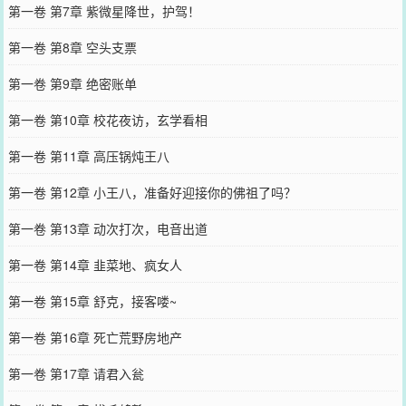
第一卷 第7章 紫微星降世，护驾！
第一卷 第8章 空头支票
第一卷 第9章 绝密账单
第一卷 第10章 校花夜访，玄学看相
第一卷 第11章 高压锅炖王八
第一卷 第12章 小王八，准备好迎接你的佛祖了吗？
第一卷 第13章 动次打次，电音出道
第一卷 第14章 韭菜地、疯女人
第一卷 第15章 舒克，接客喽~
第一卷 第16章 死亡荒野房地产
第一卷 第17章 请君入瓮