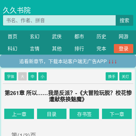
久久书院
搜索
首页
玄幻
武侠
都市
历史
网游
科幻
言情
其他
排行
完本
登录
追看新章节，下载本站客户端无广告APP
↓↓↓
字体
大
中
小
换手
关灯
第261章 所以……我是反派？-《大冒险玩脱？校花惨
遭献祭换魅魔》
上一章
目录
存书签
下一章
第(1/3)页