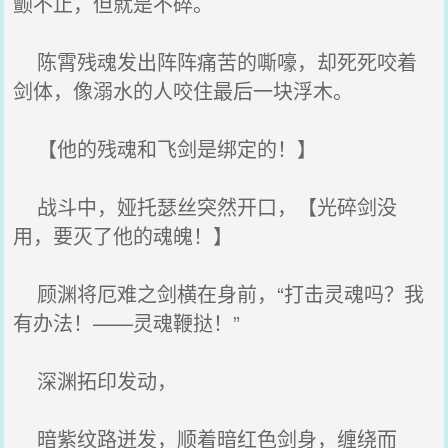
颤不止，但就是不碎。
陈霄残魂发出阵阵痛苦的嘶嚎，却死死咬着
剑体，像溺水的人咬住最后一块浮木。
【他的残魂和飞剑是绑定的！】
战斗中，娅托瑟丝突然开口，【光碎剑没
用，要灭了他的魂魄！】
顾渊将厄难之剑横在身前，“打击灵魂吗？我
有办法！——灵魂鞭挞！”
深渊拓印发动，
暗紫纹路迸发，顺着暗红色剑身，缠绕而