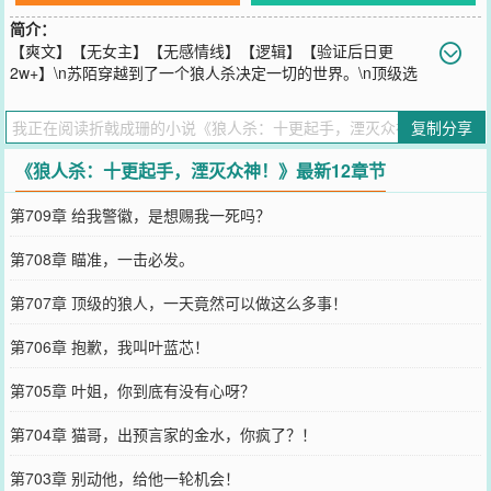
简介：
【爽文】【无女主】【无感情线】【逻辑】【验证后日更
2w+】\n苏陌穿越到了一个狼人杀决定一切的世界。\n顶级选
手年薪过亿，全球总决赛收视率碾压世界杯。\n而他，坐在《诸神黄
昏》总决赛的8号位上，手心全是汗。\n同桌的十一人，是世界第七的
复制分享
幽灵狼、川渝女杀神、抗压王、运气之子、八阶吴彦祖……\n而苏
陌，上辈子只玩过手机版狼人杀，段位黄金三。\n顾北辰：“你是谁？
《狼人杀：十更起手，湮灭众神！》最新12章节
怎么混进来的？”\n陈大生：“外卡选手吧，第一轮必出局的炮灰。”\n
叶蓝芯：“运气不好噻，抽到这种局。”\n嘲笑声从四面八方涌来。\n直
第709章 给我警徽，是想赐我一死吗？
到……\n【叮！SSS级天赋“天眼”已觉醒】\n【你可以看到所有人的真
实身份！】\n苏陌抬起头。\n预言家，女巫，猎人……\n所有的伪装，
第708章 瞄准，一击必发。
在他眼中荡然无存。\n他忽然不抖了。\n开局，好人全乱了套。\n女
巫：我闻到了猎人的味道！\n骑士：预言家，你藏不住的！\n猎人：
第707章 顶级的狼人，一天竟然可以做这么多事！
面对好人，我从不手抖。\n守卫：保护狼人，是我的天职！\n预言
家：我验了8号，查杀！等等……怎么你也验了8号？？\n苏陌：别吵
第706章 抱歉，我叫叶蓝芯！
了，等我看看答案！\n那一天，全球三亿观众亲眼见证……\n一个被
所有人当成笑话的外卡选手，杀疯了！\n从此，狼人杀圈多了一个禁
第705章 叶姐，你到底有没有心呀？
忌。\n他们叫他——行走的人形天眼？！
您要是觉得《
狼人杀：十更起手，湮灭众神！
》还不错的话请不要忘
第704章 猫哥，出预言家的金水，你疯了？！
记向您QQ群和微博微信里的朋友推荐哦！
第703章 别动他，给他一轮机会！