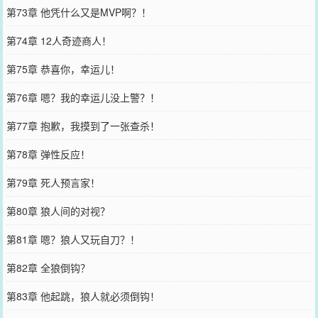
第73章 他凭什么又是MVP啊？！
第74章 12人奇迹商人！
第75章 恭喜你，幸运儿！
第76章 嗯？我的幸运儿没上警？！
第77章 抱歉，我摸到了一张查杀！
第78章 弹性反应！
第79章 死人预言家！
第80章 狼人间的对视？
第81章 嗯？狼人又玩自刀？！
第82章 全狼倒钩？
第83章 他起跳，狼人就必须倒钩！