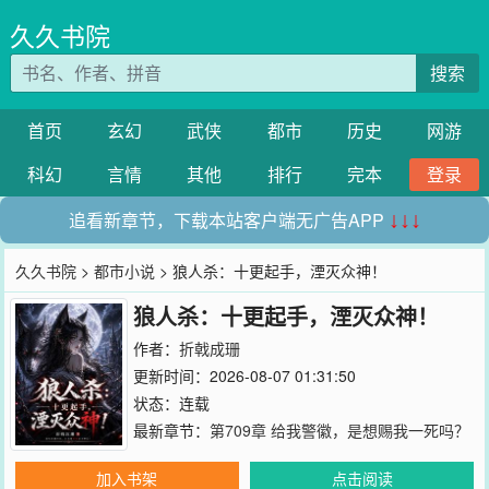
久久书院
搜索
首页
玄幻
武侠
都市
历史
网游
科幻
言情
其他
排行
完本
登录
追看新章节，下载本站客户端无广告APP
↓↓↓
久久书院
>
都市小说
> 狼人杀：十更起手，湮灭众神！
狼人杀：十更起手，湮灭众神！
作者：
折戟成珊
更新时间：2026-08-07 01:31:50
状态：连载
最新章节：
第709章 给我警徽，是想赐我一死吗？
加入书架
点击阅读