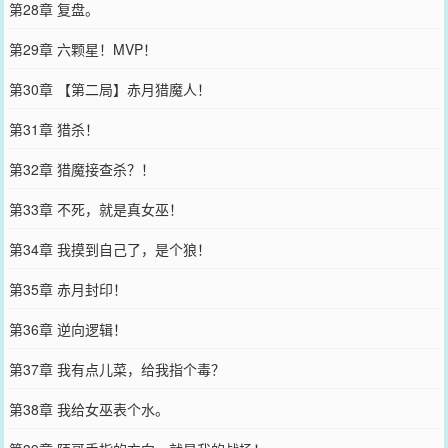
第28章 复盘。
第29章 六颗星！MVP！
第30章 【第二局】赤月猎魔人！
第31章 猎杀！
第32章 猎魔接查杀？！
第33章 不死，就是真女巫！
第34章 我摸到自己了，是个狼！
第35章 赤月封印！
第36章 逆向逻辑！
第37章 我有点儿菜，给我指个毒？
第38章 我给女巫表个水。