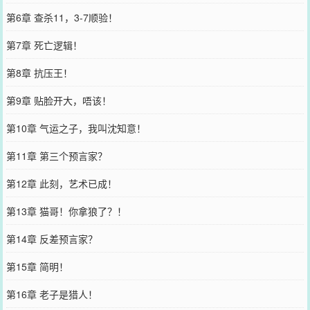
第6章 查杀11，3-7顺验！
第7章 死亡逻辑！
第8章 抗压王！
第9章 贴脸开大，唔该！
第10章 气运之子，我叫沈知意！
第11章 第三个预言家？
第12章 此刻，艺术已成！
第13章 猫哥！你拿狼了？！
第14章 反差预言家？
第15章 简明！
第16章 老子是猎人！