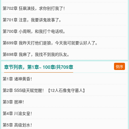
第702章 狂飙演技，求你别打我了！
第701章 注意，我要讲鬼故事了。
第700章 小周啊，和我打个电话呗。
第699章 我昨天打他们是狼，今天我可就要认好人了。
第698章 我麻了，我找不到我的队友。
章节列表，第1章~ 100章/共709章
倒序
第1章 诸神黄昏！
第2章 SSS级天赋觉醒！【12人石像鬼守墓人】
第3章 抿神！
第4章 川渝女皇！
第5章 高级划水！