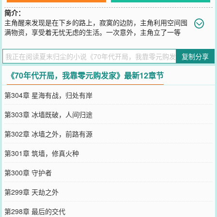
简介：
主角醒来发现是在下乡的路上，寂寞的边防，主角利用空间囤
满物资，享受着无忧无虑的生活。一次意外，主角立了一等
功，从此进入军队，成为一名军医，为国家挣外汇、挣物资。改开
后，带领家人做生意。
复制分享
您要是觉得《
70年代开局，我靠零元购发家
》还不错的话请不要忘记
向您QQ群和微博微信里的朋友推荐哦！
《70年代开局，我靠零元购发家》最新12章节
第304章 星海有战，归处有岸
第303章 冰墙既破，人间归途
第302章 冰墙之外，前路有源
第301章 筑墙，修真火种
第300章 守护者
第299章 天劫之外
第298章 最后的交代