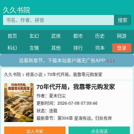
久久书院
搜索
首页
玄幻
武侠
都市
历史
网游
科幻
言情
其他
排行
完本
登录
追看新章节，下载本站客户端无广告APP
↓↓↓
久久书院
>
修真小说
> 70年代开局，我靠零元购发家
70年代开局，我靠零元购发家
作者：
夏末归尘
更新时间：2026-07-08 07:09:46
状态：连载
最新章节：
第304章 星海有战，归处有岸
加入书架
点击阅读