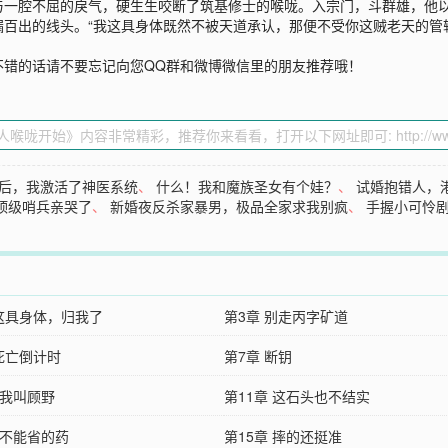
与一腔不屈的戾气，硬生生咬断了筑基修士的喉咙。入宗门，斗群雄，他
百出的线头。“我这具身体既然不被天道承认，那便不受你这贼老天的管
不错的话请不要忘记向您QQ群和微博微信里的朋友推荐哦！
后，我激活了神医系统
、
什么！我和魔族圣女有个娃？
、
试婚抱错人，
顶级哨兵亲哭了
、
新婚夜反杀家暴男，极品全家求我别疯
、
手握小可怜
 这具身体，归我了
第3章 别走丙字矿道
 死亡倒计时
第7章 断钥
 我叫顾野
第11章 这石头也不结实
 不能省的药
第15章 摔的还挺准