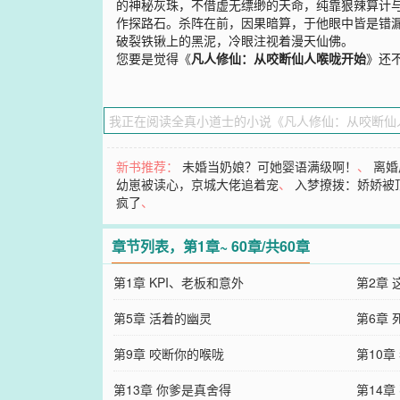
的神秘灰珠，不借虚无缥缈的天命，纯靠狠辣算计
作探路石。杀阵在前，因果暗算，于他眼中皆是错漏
破裂铁锹上的黑泥，冷眼注视着漫天仙佛。
您要是觉得《
凡人修仙：从咬断仙人喉咙开始
》还
新书推荐：
未婚当奶娘？可她婴语满级啊！
、
离婚
幼崽被读心，京城大佬追着宠
、
入梦撩拨：娇娇被
疯了
、
章节列表，第1章~ 60章/共60章
第1章 KPI、老板和意外
第2章
第5章 活着的幽灵
第6章
第9章 咬断你的喉咙
第10章
第13章 你爹是真舍得
第14章