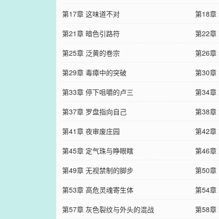
第17章 这味道不对
第18
第21章 暗色引路符
第22章
第25章 泛黄的卷宗
第26章
第29章 毒瘴中的突破
第30章
第33章 停下咀嚼的卢三
第34章
第37章 罗盘指向自己
第38章
第41章 夜审废庄园
第42章
第45章 定气珠与睁眼瞎
第46
第49章 无视禁制的脚步
第50章
第53章 高危灵魂寄生体
第54
第57章 灰色裂纹与外头的混战
第58