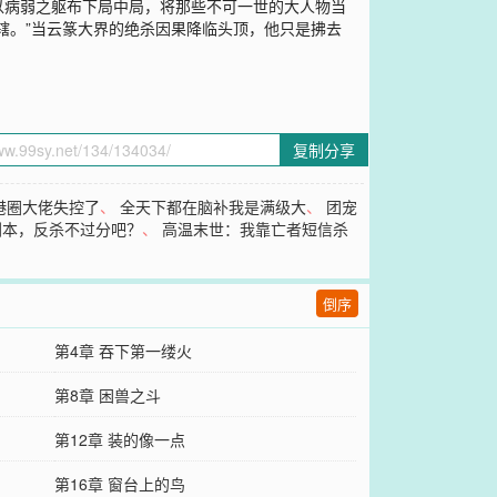
以病弱之躯布下局中局，将那些不可一世的大人物当
辖。”当云篆大界的绝杀因果降临头顶，他只是拂去
复制分享
港圈大佬失控了
、
全天下都在脑补我是满级大
、
团宠
剧本，反杀不过分吧？
、
高温末世：我靠亡者短信杀
倒序
第4章 吞下第一缕火
第8章 困兽之斗
第12章 装的像一点
第16章 窗台上的鸟