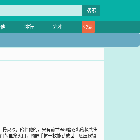
搜索
其他
排行
完本
登录
仙骨灵根，陪伴他的，只有前世996磨砺出的极致生
宗门的血祭灭口，顾野手握一枚能勘破世间底层逻辑