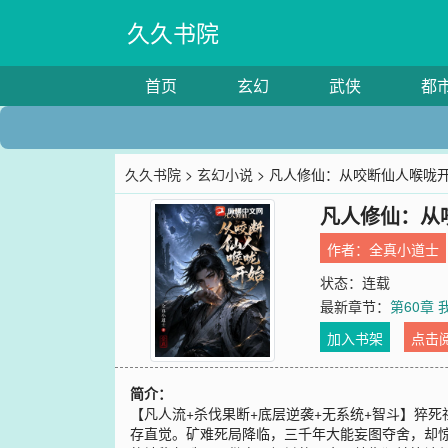
久久书院
首页
玄幻
武侠
都
久久书院
>
玄幻小说
> 凡人修仙：从咬断仙人喉咙
凡人修仙：从
作者：
全真小道士
状态：连载
最新章节：
第60章
加入书架
点击
简介：
【凡人流+杀伐果断+底层逆袭+无系统+智斗】猝
存直觉。矿难死局降临，三千年大能妄图夺舍，却惊