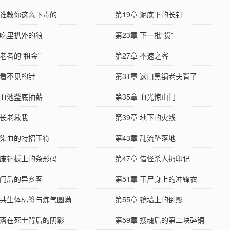
章 谁教你这么下毒的
第19章 泥底下的长钉
 吃里扒外的狼
第23章 下一批“货”
 老者的“租金”
第27章 不速之客
 看不见的针
第31章 这口黑锅老夫背了
 血池釜底抽薪
第35章 血光惊山门
 长老救我
第39章 地下的火线
 染血的特招玉符
第43章 乱流坠落地
章 废铜板上的条形码
第47章 借怪杀人扔印记
 门后的异乡客
第51章 干尸身上的冲锋衣
章 共生体标签与炼气圆满
第55章 镜墙上的倒影
章 落在死士背后的阴影
第59章 搜魂后的第二块碎铜