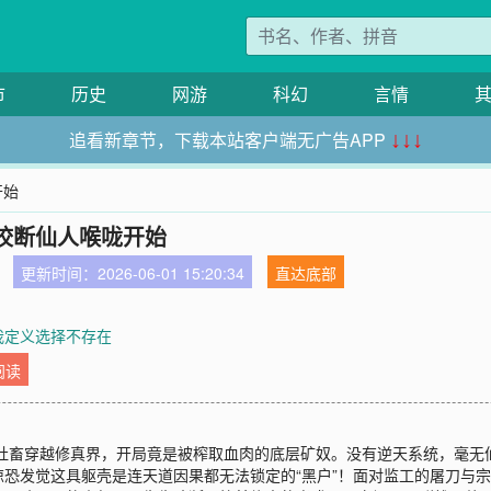
市
历史
网游
科幻
言情
追看新章节，下载本站客户端无广告APP
↓↓↓
开始
咬断仙人喉咙开始
更新时间：2026-06-01 15:20:34
直达底部
 我定义选择不存在
阅读
死社畜穿越修真界，开局竟是被榨取血肉的底层矿奴。没有逆天系统，毫无
恐发觉这具躯壳是连天道因果都无法锁定的“黑户”！面对监工的屠刀与