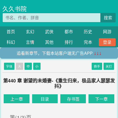
久久书院
搜索
首页
玄幻
武侠
都市
历史
网游
科幻
言情
其他
排行
完本
登录
追看新章节，下载本站客户端无广告APP
↓↓↓
字体
大
中
小
换手
关灯
第440 章 谢望的未婚妻-《重生归来，极品家人瑟瑟发
抖》
上一章
目录
存书签
下一章
第(1/3)页