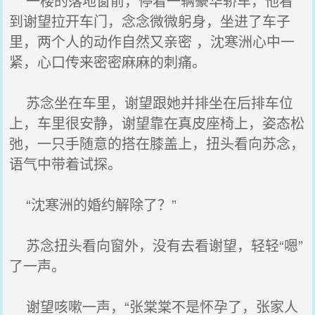
一楼的落地窗前，停着一辆豪华轿车，他看
到谢望拉开车门，念念微微躬身，坐进了车子
里，两个人的动作自然又亲密 ，沈寒洲心中一
紧，心口传来密密麻麻的刺痛。
苏念坐在车里，谢望跟她并排坐在后排车位
上，车里很安静，谢望靠在真皮座椅上，姿态松
弛，一只手随意的搭在膝盖上，扭头看向苏念，
语气中带着试探。
“沈寒洲的婚约解除了？”
苏念扭头看向窗外，没有去看谢望，轻轻“嗯”
了一声。
谢望咳嗽一声，“张棠棠不是怀孕了，张家人