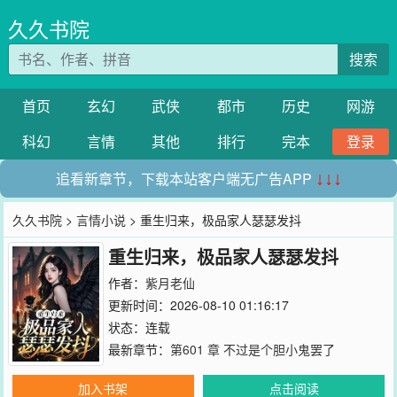
久久书院
搜索
首页
玄幻
武侠
都市
历史
网游
科幻
言情
其他
排行
完本
登录
追看新章节，下载本站客户端无广告APP
↓↓↓
久久书院
>
言情小说
> 重生归来，极品家人瑟瑟发抖
重生归来，极品家人瑟瑟发抖
作者：
紫月老仙
更新时间：2026-08-10 01:16:17
状态：连载
最新章节：
第601 章 不过是个胆小鬼罢了
加入书架
点击阅读