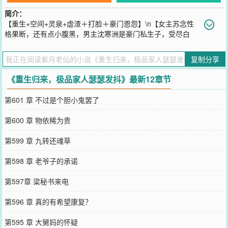
简介：
【重生+空间+灵泉+虐渣＋打脸＋豪门恩怨】\n【女主苏念性
格果断，还有点小腹黑，男主沈寒洲是豪门私生子，受尽白
眼，痛恨父亲的冷漠，痛恨男人的花心，对外人冷漠，心狠手辣，又
争又抢，在爱情上却是恋爱脑，性格反差大。】\n前世，母亲死后，
复制分享
父亲带着哥哥再婚，苏念被丢在乡下，跟着爷爷长大。\n十八岁那
年，爷爷得了癌症，放心不下苏念，临终之际，用恩情为她求来一段
《重生归来，极品家人瑟瑟发抖》最新12章节
姻缘，让她嫁给豪门沈家长子沈成哲，苏念原本以为，这段婚姻是她
逆天改命的机会，谁想到这竟然是催命符。\n最后苏念被后妈、妹妹
第601 章 不过是个胆小鬼罢了
害死、、\n重生后，苏念果断放弃了跟沈成哲的婚约，得到了一枚玉
镯，她意外得到了一个玉镯空间，有了空间。\n苏念一步步提高自己
第600 章 物依稀为贵
的能力，向极品家人复仇，揭开了母亲死亡的真相，撕开了后妈恶毒
的嘴脸，更得知了亲哥哥，被调换的秘密、、\n苏念这辈子，不想跟
第599 章 九转还魂草
沈家人有纠缠，却无疑间救了沈寒洲一命，他是沈老爷子的私生子，
无意间卷入到，沈家的豪门恩怨中、、、\n苏念渐渐意识到，收下沈
第598 章 老爷子的承诺
老爷子玉镯那刻起，注定了，她就跟沈家人，开启了宿命的轮回。
您要是觉得《
重生归来，极品家人瑟瑟发抖
》还不错的话请不要忘记
第597章 梁秘书来电
向您QQ群和微博微信里的朋友推荐哦！
第596 章 真的有希望康复？
第595 章 大舅妈的怀疑