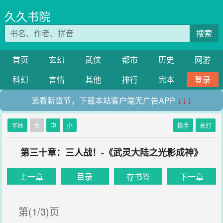
久久书院
搜索
首页
玄幻
武侠
都市
历史
网游
科幻
言情
其他
排行
完本
登录
追看新章节，下载本站客户端无广告APP
↓↓↓
字体
大
中
小
换手
关灯
第三十章：三人战！-《武灵大陆之光影成神》
上一章
目录
存书签
下一章
第(1/3)页