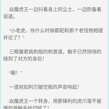
焱魔虎王一边抖着身上的尘土，一边防备着
说道。
“小老虎，你什么时候都配和那个老怪物相提
并论了？”
三眼魔君挑刺般的刺激道，触手已然悄悄的
绕到了对方的身后！
“唰！”
一道宛如利刃破空般的声音响起！
焱魔虎王一个转身，用那锋利的虎爪毫不留
情的将触手给切碎了！