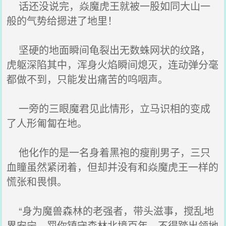
话还没说完，焱魔虎王就被一股如同大山一
般的气势给摁进了地里！
坚硬的地面瞬间龟裂出无数蛛网状的纹路，
虎躯深陷其中，浑身火焰瞬间熄灭，连动弹分毫
都做不到，只能发出痛苦的呜咽声。
一旁的三眼魔君见此情形，立马识相的变成
了人形匍匐在地。
他化作的是一名身着黑袍的瘦削男子，三只
血瞳虽然紧闭着，但却并没有和焱魔虎王一样的
慌张和畏惧。
“身为魔兽森林的老强者，带头滋事，搅乱地
界安宁，罚你镇守森林北境百年，不得踏出领地