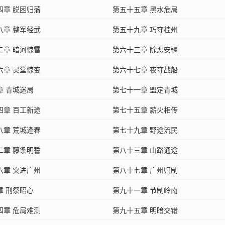
四章 脱困归藩
第五十五章 黑水危局
八章 整军经武
第五十九章 巧夺桂州
二章 暗河惊雷
第六十三章 除恶安疆
六章 灵堂惊变
第六十七章 夜夺战船
章 青城迷局
第七十一章 盟定青城
四章 百工新途
第七十五章 薪火相传
八章 荒城逢春
第七十九章 野途流民
二章 藤条明誓
第八十三章 山路通途
六章 突进广州
第八十七章 广州归制
章 刑祭昭心
第九十一章 节制岭南
四章 危局难测
第九十五章 明暗交错