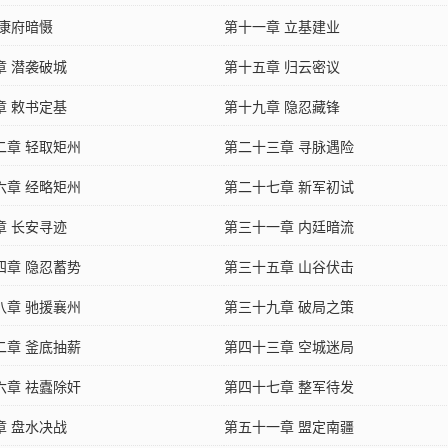
 康府暗慑
第十一章 立基建业
章 潜袭破城
第十五章 归云密议
章 敕书定基
第十九章 隐忍藏锋
二章 轻取矩州
第二十三章 寻脉遇险
六章 经略矩州
第二十七章 新军初试
章 长安寻迹
第三十一章 内廷暗流
四章 隐忍蓄势
第三十五章 山谷伏击
八章 驰援襄州
第三十九章 破局之策
二章 釜底抽薪
第四十三章 空城迷局
六章 祛蠹除奸
第四十七章 整军待发
章 盘水决战
第五十一章 盟定南疆