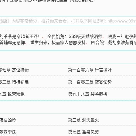
的爷爷是穿越者王莽！
、
全民饥荒：SSS级天赋酿酒师
、
喂我三年避孕
首辅肆无忌惮
、
重生归来，极品家人瑟瑟发抖
、
四合院：截胡秦淮茹觉
零七章 定位持衡
第一百零六章 行宫擒奸
零三章 暗棋初启
第一百零二章 夜宴论势
九章 敌营粮绝
第九十八章 裂谷截援
 夜宿凶岭
第三章 洞天盐火
 陇西李氏
第七章 盐泉风波