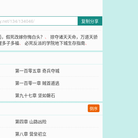
复制分享
药，假死改嫁你悔白头？
、
掠夺诸天天命，万道天骄
醒多子多福
、
必死反派的学院地下城生存指南
、
第一百零五章 奇兵夺城
第一百零一章 贼首遁逃
第九十七章 坚如磐石
倒序
第四章 山路凶险
第八章 营垒初立