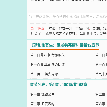
新书推荐：
红楼：我有一剑，可镇山河
、
新朝，我
吓哭了
、
武灵大陆之光影成神
、
公府真千金，宠得
《靖乱恤苍生：潜龙卷残唐》最新12章节
第一百零八章 传檄破关
第一百
第一百零四章 多方晤谋
第一百
第一百章 招安异象
第九十
章节列表，第1章~ 100章/共108章
第一章 瘴路余生
第二章
第五章 归云邀约
第六章