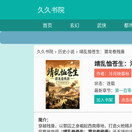
久久书院
首页
玄幻
武侠
都
久久书院
>
历史小说
> 靖乱恤苍生：潜龙卷残唐
靖乱恤苍生：
作者：
冷月映春秋
状态：连载
最新章节：
第一百零
加入书架
点击
简介：
穿越残唐，以罪囚之身崛起西南瘴地，打造火枪精
您要是觉得《
靖乱恤苍生：潜龙卷残唐
》还不错的