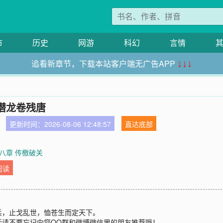
市
历史
网游
科幻
言情
追看新章节，下载本站客户端无广告APP
↓↓↓
潜龙卷残唐
更新时间：2026-08-06 12:48:57
直达底部
八章 传檄破关
阅读
兵，止戈乱世，恤苍生而定天下。
话请不要忘记向您QQ群和微博微信里的朋友推荐哦！